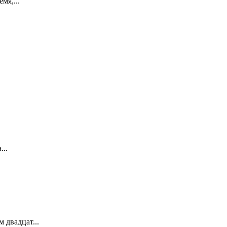
мя,...
...
 двадцат...