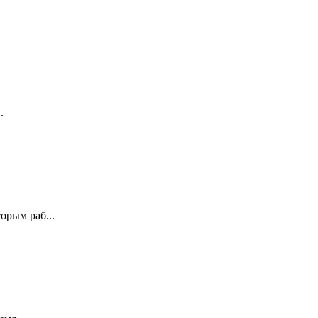
.
орым раб...