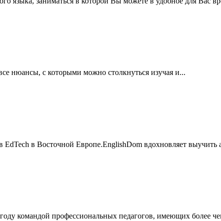
ого языка, заниматься в которой Вы можете в удобное для Вас вре
все нюансы, с которыми можно столкнуться изучая и...
в EdTech в Восточной Европе.EnglishDom вдохновляет выучить а
 году командой профессиональных педагогов, имеющих более чем