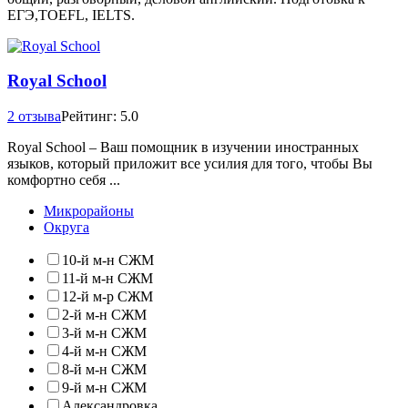
ЕГЭ,TOEFL, IELTS.
Royal School
2 отзыва
Рейтинг: 5.0
Royal School – Ваш помощник в изучении иностранных
языков, который приложит все усилия для того, чтобы Вы
комфортно себя ...
Микрорайоны
Округа
10-й м-н СЖМ
11-й м-н СЖМ
12-й м-р СЖМ
2-й м-н СЖМ
3-й м-н СЖМ
4-й м-н СЖМ
8-й м-н СЖМ
9-й м-н СЖМ
Александровка