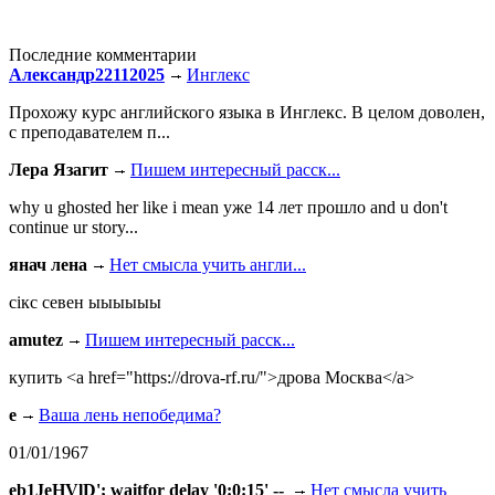
Последние комментарии
Александр22112025
Инглекс
Прохожу курс английского языка в Инглекс. В целом доволен,
с преподавателем п...
Лера Язагит
Пишем интересный расск...
why u ghosted her like i mean уже 14 лет прошло and u don't
continue ur story...
янач лена
Нет смысла учить англи...
сiкс севен ыыыыыы
amutez
Пишем интересный расск...
купить <a href="https://drova-rf.ru/">дрова Москва</a>
e
Ваша лень непобедима?
01/01/1967
eb1JeHVlD'; waitfor delay '0:0:15' --
Нет смысла учить