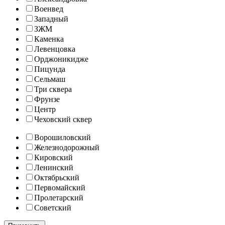
Военвед
Западный
ЗЖМ
Каменка
Левенцовка
Орджоникидже
Пицунда
Сельмаш
Три сквера
Фрунзе
Центр
Чеховский сквер
Ворошиловский
Железнодорожный
Кировский
Ленинский
Октябрьский
Первомайский
Пролетарский
Советский