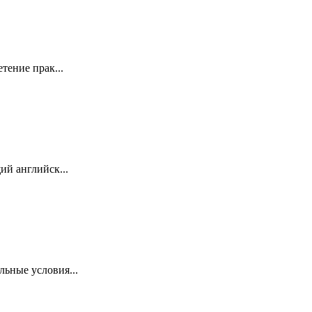
тение прак...
й английск...
ьные условия...