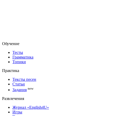
Обучение
Тесты
Грамматика
Топики
Практика
Тексты песен
Статьи
new
Задания
Развлечения
Журнал «English4U»
Игры