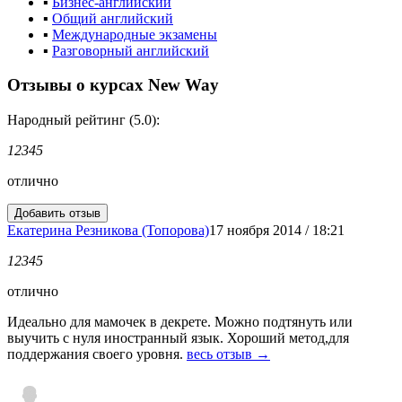
▪
Бизнес-английский
▪
Общий английский
▪
Международные экзамены
▪
Разговорный английский
Отзывы о курсах New Way
Народный рейтинг (5.0):
1
2
3
4
5
отлично
Екатерина Резникова (Топорова)
17 ноября 2014 / 18:21
1
2
3
4
5
отлично
Идеально для мамочек в декрете. Можно подтянуть или
выучить с нуля иностранный язык. Хороший метод,для
поддержания своего уровня.
весь отзыв →