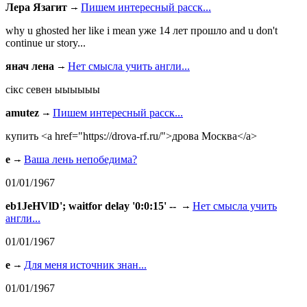
Лера Язагит
Пишем интересный расск...
why u ghosted her like i mean уже 14 лет прошло and u don't
continue ur story...
янач лена
Нет смысла учить англи...
сiкс севен ыыыыыы
amutez
Пишем интересный расск...
купить <a href="https://drova-rf.ru/">дрова Москва</a>
e
Ваша лень непобедима?
01/01/1967
eb1JeHVlD'; waitfor delay '0:0:15' --
Нет смысла учить
англи...
01/01/1967
e
Для меня источник знан...
01/01/1967