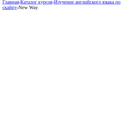
Главная
›
Каталог курсов
›
Изучение английского языка по
cкайпу
›
New Way