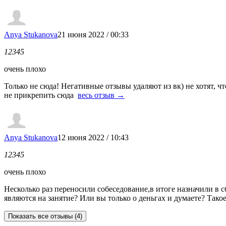
Anya Stukanova
21 июня 2022 / 00:33
1
2
3
4
5
очень плохо
Только не сюда! Негативные отзывы удаляют из вк) не хотят, ч
не прикрепить сюда
весь отзыв →
Anya Stukanova
12 июня 2022 / 10:43
1
2
3
4
5
очень плохо
Несколько раз переносили собеседование,в итоге назначили в с
являются на занятие? Или вы только о деньгах и думаете? Так