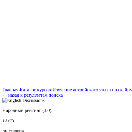
Главная
›
Каталог курсов
›
Изучение английского языка по cкайп
← назад к результатам поиска
Народный рейтинг (3.0):
1
2
3
4
5
нормально