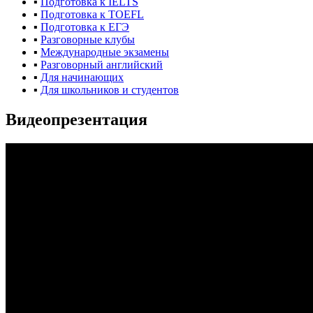
▪
Подготовка к IELTS
▪
Подготовка к TOEFL
▪
Подготовка к ЕГЭ
▪
Разговорные клубы
▪
Международные экзамены
▪
Разговорный английский
▪
Для начинающих
▪
Для школьников и студентов
Видеопрезентация