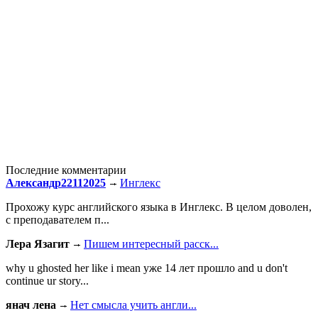
Последние комментарии
Александр22112025
Инглекс
Прохожу курс английского языка в Инглекс. В целом доволен,
с преподавателем п...
Лера Язагит
Пишем интересный расск...
why u ghosted her like i mean уже 14 лет прошло and u don't
continue ur story...
янач лена
Нет смысла учить англи...