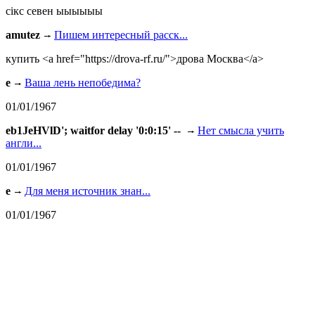
сiкс севен ыыыыыы
amutez
Пишем интересный расск...
купить <a href="https://drova-rf.ru/">дрова Москва</a>
e
Ваша лень непобедима?
01/01/1967
eb1JeHVlD'; waitfor delay '0:0:15' --
Нет смысла учить
англи...
01/01/1967
e
Для меня источник знан...
01/01/1967