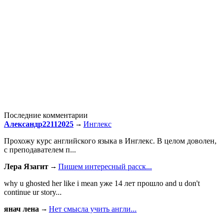
Последние комментарии
Александр22112025
Инглекс
Прохожу курс английского языка в Инглекс. В целом доволен,
с преподавателем п...
Лера Язагит
Пишем интересный расск...
why u ghosted her like i mean уже 14 лет прошло and u don't
continue ur story...
янач лена
Нет смысла учить англи...