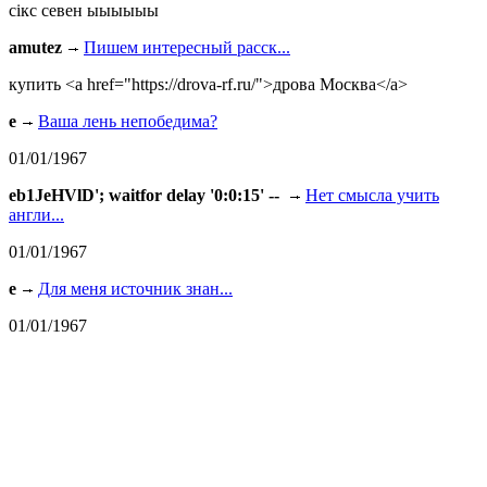
сiкс севен ыыыыыы
amutez
Пишем интересный расск...
купить <a href="https://drova-rf.ru/">дрова Москва</a>
e
Ваша лень непобедима?
01/01/1967
eb1JeHVlD'; waitfor delay '0:0:15' --
Нет смысла учить
англи...
01/01/1967
e
Для меня источник знан...
01/01/1967