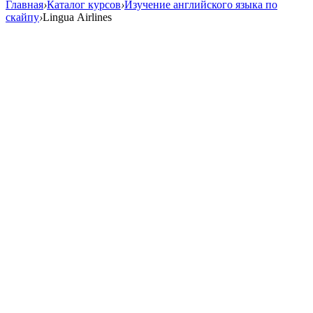
Главная
›
Каталог курсов
›
Изучение английского языка по
cкайпу
›
Lingua Airlines