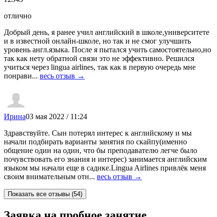
отлично
Добрый день, я ранее учил английский в школе,университете
и в известной онлайн-школе, но так и не смог улучшить
уровень англ.языка. После я пытался учить самостоятельно,но
так как нету обратной связи это не эффективно. Решился
учиться через lingua airlines, так как в первую очередь мне
понрави...
весь отзыв →
Ирина
03 мая 2022 / 11:24
Здравствуйте. Сын потерял интерес к английскому и мы
начали подбирать варианты занятия по скайпу(именно
общение один на один, что бы преподавателю легче было
почувствовать его знания и интерес) занимается английским
языком мы начали еще в садике.Lingua Airlines привлёк меня
своим внимательным отн...
весь отзыв →
Заявка на пробное занятие