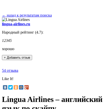
← назад к результатам поиска
lingua-airlines.ru
Народный рейтинг (4.7):
1
2
3
4
5
хорошо
+ Добавить отзыв
54 отзыва
Like It!
Lingua Airlines – английский
язык по скайпу