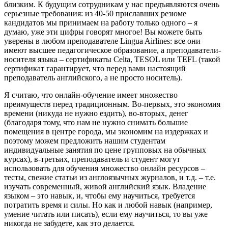
близким. К будущим сотрудникам у нас предъявляются очень
серьезные требования: из 40-50 приславших резюме
кандидатов мы принимаем на работу только одного – я
думаю, уже эти цифры говорят многое! Вы можете быть
уверены в любом преподавателе Lingua Airlines: все они
имеют высшее педагогическое образование, а преподаватели-
носителя языка – сертификаты Celta, TESOL или TEFL (такой
сертификат гарантирует, что перед вами настоящий
преподаватель английского, а не просто носитель).
Я считаю, что онлайн-обучение имеет множество
преимуществ перед традиционным. Во-первых, это экономия
времени (никуда не нужно ездить), во-вторых, денег
(благодаря тому, что нам не нужно снимать большие
помещения в центре города, мы экономим на издержках и
поэтому можем предложить нашим студентам
индивидуальные занятия по цене групповых на обычных
курсах), в-третьих, преподаватель и студент могут
использовать для обучения множество онлайн ресурсов –
тесты, свежие статьи из англоязычных журналов, и т.д. – т.е.
изучать современный, живой английский язык. Владение
языком – это навык, и, чтобы ему научиться, требуется
потратить время и силы. Но как и любой навык (например,
умение читать или писать), если ему научиться, то вы уже
никогда не забудете, как это делается.