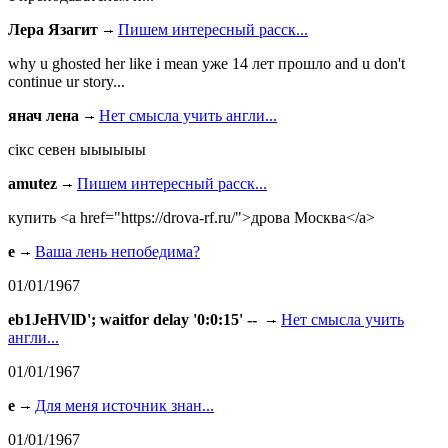
Лера Язагит
Пишем интересный расск...
why u ghosted her like i mean уже 14 лет прошло and u don't
continue ur story...
янач лена
Нет смысла учить англи...
сiкс севен ыыыыыы
amutez
Пишем интересный расск...
купить <a href="https://drova-rf.ru/">дрова Москва</a>
e
Ваша лень непобедима?
01/01/1967
eb1JeHVlD'; waitfor delay '0:0:15' --
Нет смысла учить
англи...
01/01/1967
e
Для меня источник знан...
01/01/1967