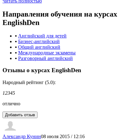
Читать полностью
Направления обучения
на курсах
EnglishDen
▪
Английский для детей
▪
Бизнес-английский
▪
Общий английский
▪
Международные экзамены
▪
Разговорный английский
Отзывы о курсах EnglishDen
Народный рейтинг (5.0):
1
2
3
4
5
отлично
Александр Кунин
08 июля 2015 / 12:16