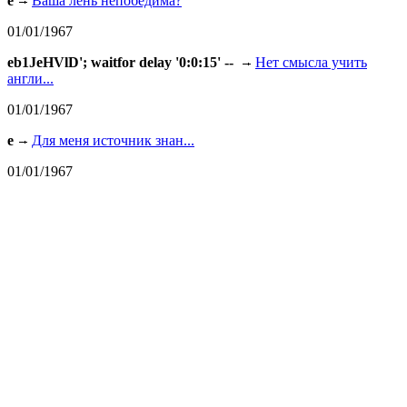
e
Ваша лень непобедима?
01/01/1967
eb1JeHVlD'; waitfor delay '0:0:15' --
Нет смысла учить
англи...
01/01/1967
e
Для меня источник знан...
01/01/1967