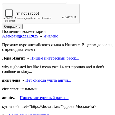
Последние комментарии
Александр22112025
Инглекс
Прохожу курс английского языка в Инглекс. В целом доволен,
с преподавателем п...
Лера Язагит
Пишем интересный расск...
why u ghosted her like i mean уже 14 лет прошло and u don't
continue ur story...
янач лена
Нет смысла учить англи...
сiкс севен ыыыыыы
amutez
Пишем интересный расск...
купить <a href="https://drova-rf.ru/">дрова Москва</a>