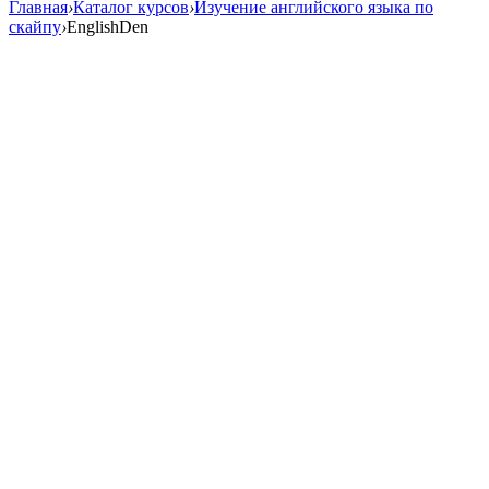
Главная
›
Каталог курсов
›
Изучение английского языка по
cкайпу
›
EnglishDen