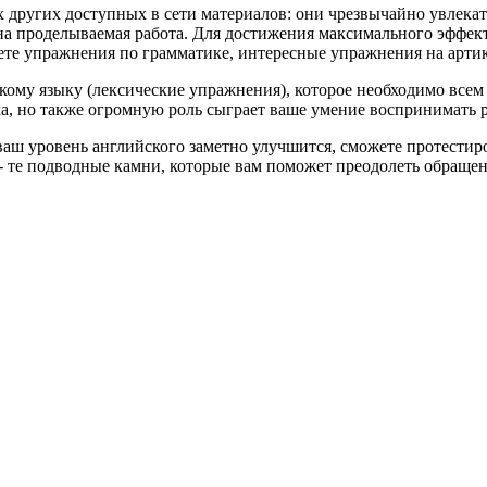
других доступных в сети материалов: они чрезвычайно увлека
на проделываемая работа. Для достижения максимального эффекта
дете упражнения по грамматике, интересные упражнения на арти
кому языку (лексические упражнения), которое необходимо все
, но также огромную роль сыграет ваше умение воспринимать р
ш уровень английского заметно улучшится, сможете протестир
т - те подводные камни, которые вам поможет преодолеть обраще