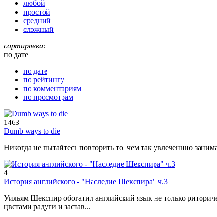
любой
простой
средний
сложный
сортировка:
по дате
по дате
по рейтингу
по комментариям
по просмотрам
1463
Dumb ways to die
Никогда не пытайтесь повторить то, чем так увлеченнно зани
4
История английского - "Наследие Шекспира" ч.3
Уильям Шекспир обогатил английский язык не только риториче
цветами радуги и застав...