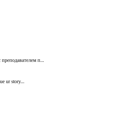
 преподавателем п...
e ur story...