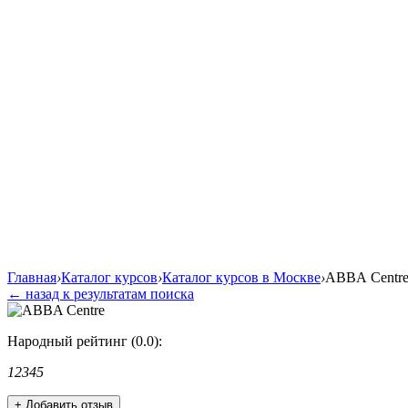
Главная
›
Каталог курсов
›
Каталог курсов в Москве
›
ABBA Centr
← назад к результатам поиска
Народный рейтинг (0.0):
1
2
3
4
5
+ Добавить отзыв