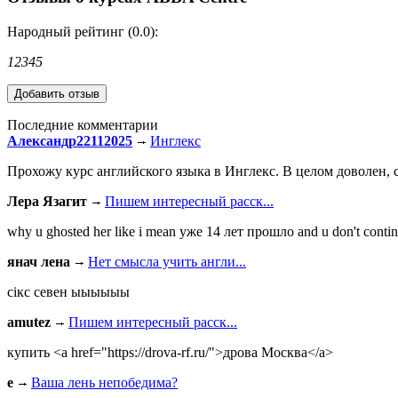
Народный рейтинг (0.0):
1
2
3
4
5
Последние комментарии
Александр22112025
Инглекс
Прохожу курс английского языка в Инглекс. В целом доволен, с
Лера Язагит
Пишем интересный расск...
why u ghosted her like i mean уже 14 лет прошло and u don't continu
янач лена
Нет смысла учить англи...
сiкс севен ыыыыыы
amutez
Пишем интересный расск...
купить <a href="https://drova-rf.ru/">дрова Москва</a>
e
Ваша лень непобедима?