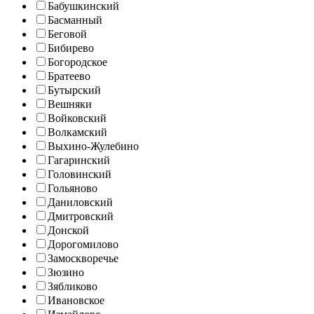
Бабушкинский
Басманный
Беговой
Бибирево
Богородское
Братеево
Бутырский
Вешняки
Войковский
Волкамский
Выхино-Жулебино
Гагаринский
Головинский
Гольяново
Даниловский
Дмитровский
Донской
Дорогомилово
Замоскворечье
Зюзино
Зябликово
Ивановское