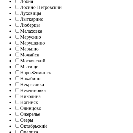
Лобня
Лосино-Петровский
Луховицы
Лыткарино
Люберцы
Малаховка
Марусино
Марушкино
Марьино
Можайск
Московский
Мытищи
Наро-Фоминск
Нахабино
Некрасовка
Немчиновка
Николина
Ногинск
Одинцово
Ожерелье
Озеры
Октябрьский
Опалиха