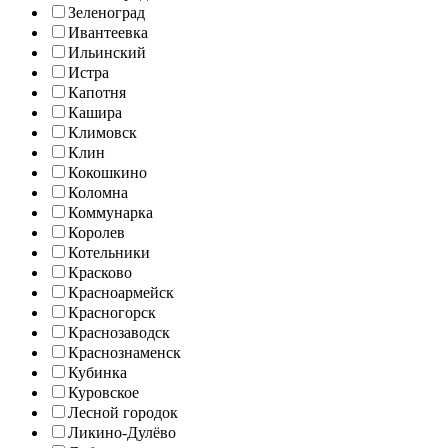
Зеленоград
Ивантеевка
Ильинский
Истра
Капотня
Кашира
Климовск
Клин
Кокошкино
Коломна
Коммунарка
Королев
Котельники
Красково
Красноармейск
Красногорск
Краснозаводск
Краснознаменск
Кубинка
Куровское
Лесной городок
Ликино-Дулёво