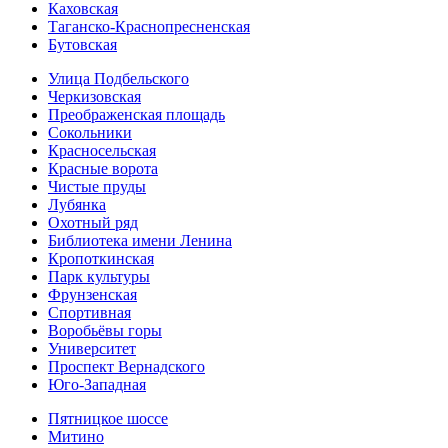
Каховская
Таганско-Краснопресненская
Бутовская
Улица Подбельского
Черкизовская
Преображенская площадь
Сокольники
Красносельская
Красные ворота
Чистые пруды
Лубянка
Охотный ряд
Библиотека имени Ленина
Кропоткинская
Парк культуры
Фрунзенская
Спортивная
Воробьёвы горы
Университет
Проспект Вернадского
Юго-Западная
Пятницкое шоссе
Митино