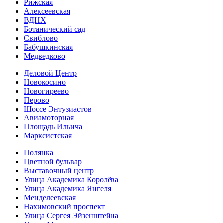
Рижская
Алексеевская
ВДНХ
Ботанический сад
Свиблово
Бабушкинская
Медведково
Деловой Центр
Новокосино
Новогиреево
Перово
Шоссе Энтузиастов
Авиамоторная
Площадь Ильича
Марксистская
Полянка
Цветной бульвар
Выставочный центр
Улица Академика Королёва
Улица Академика Янгеля
Менделеевская
Нахимовский проспект
Улица Сергея Эйзенштейна