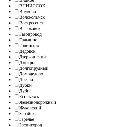
Видное
ВНИИССОК
Внуково
Волоколамск
Воскресенск
Высоковск
Газопровод
Гальчино
Голицыно
Дедовск
Дзержинский
Дмитров
Долгопрудный
Домодедово
Дрезна
Дубки
Дубна
Егорьевск
Железнодорожный
Жуковский
Зарайск
Заречье
Звенигород