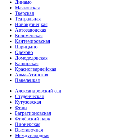
Динамо
Маяковская
Тверская
Театральная
Новокузнецкая
Автозаводская
Коломенская
Кантемировская
Царицыно
Орехово
Домодедовская
Каширская
Красногвардейская
Алма-Атинская
Павелецкая
Александровский сад
Студенческая
Кутузовская
Фили
Багратионовская
Филёвский парк
Пионерская
Выставочная
Международная