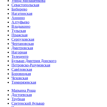
Улица Милашенкова
Севастопольская
Бибирево
Нагатинская
Аннино
Алтуфьево
Владыкино
Тульская
Пражская
Серпуховская
Чертановская
Дмитровская
Нагорная
Телецентр
Бульвар Дмитрия Донского
Петровско-Разумовская
Савёловская
Боровицкая
Чеховская
Тимирязевская
Марьина Роща
Достоевская
Трубная
Сретенский бульвар