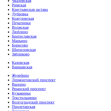
Чкаловская
Римская
Крестьянская застава
Дубровка
Кожуховская
Печатники
Волжская
Люблино
Братиславская
Марьино
Борисово
Шипиловская
Зябликово
Каховская
Варшавская
Жулебино
Лермонтовский проспект
Выхино
Рязанский проспект
Кузьминки
Текстильщики
Волгоградский проспект
Пролетарская