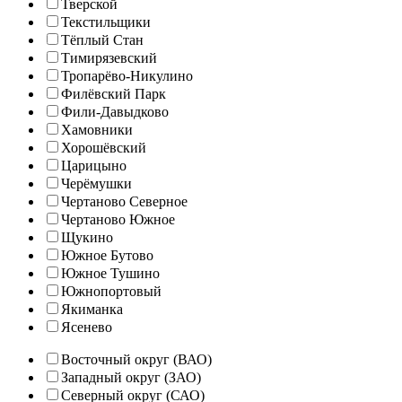
Тверской
Текстильщики
Тёплый Стан
Тимирязевский
Тропарёво-Никулино
Филёвский Парк
Фили-Давыдково
Хамовники
Хорошёвский
Царицыно
Черёмушки
Чертаново Северное
Чертаново Южное
Щукино
Южное Бутово
Южное Тушино
Южнопортовый
Якиманка
Ясенево
Восточный округ (ВАО)
Западный округ (ЗАО)
Северный округ (САО)