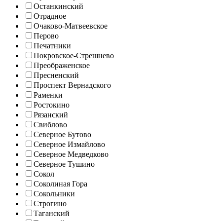
Останкинский
Отрадное
Очаково-Матвеевское
Перово
Печатники
Покровское-Стрешнево
Преображенское
Пресненский
Проспект Вернадского
Раменки
Ростокино
Рязанский
Свиблово
Северное Бутово
Северное Измайлово
Северное Медведково
Северное Тушино
Сокол
Соколиная Гора
Сокольники
Строгино
Таганский