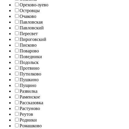
Орехово-зуево
Островцы
Очаково
Павловская
Павловский
Пересвет
Пироговский
Писково
Поварово
Поведники
Подольск
Протвино
Путилково
Пушкино
Пущино
Развилка
Раменское
Рассказовка
Растуново
Реутов
Родники
Ромашково