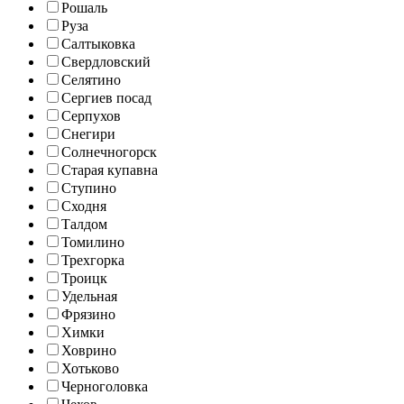
Рошаль
Руза
Салтыковка
Свердловский
Селятино
Сергиев посад
Серпухов
Снегири
Солнечногорск
Старая купавна
Ступино
Сходня
Талдом
Томилино
Трехгорка
Троицк
Удельная
Фрязино
Химки
Ховрино
Хотьково
Черноголовка