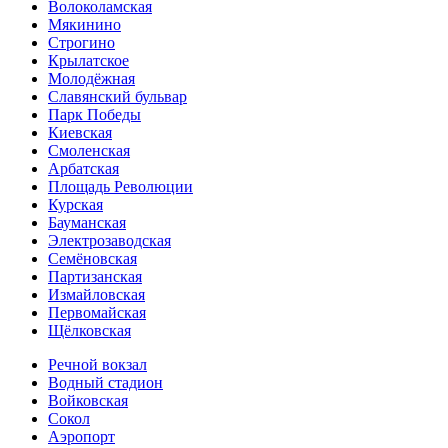
Волоколамская
Мякинино
Строгино
Крылатское
Молодёжная
Славянский бульвар
Парк Победы
Киевская
Смоленская
Арбатская
Площадь Революции
Курская
Бауманская
Электрозаводская
Семёновская
Партизанская
Измайловская
Первомайская
Щёлковская
Речной вокзал
Водный стадион
Войковская
Сокол
Аэропорт