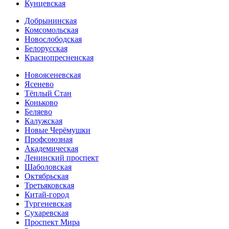
Кунцевская
Добрынинская
Комсомольская
Новослободская
Белорусская
Краснопресненская
Новоясеневская
Ясенево
Тёплый Стан
Коньково
Беляево
Калужская
Новые Черёмушки
Профсоюзная
Академическая
Ленинский проспект
Шаболовская
Октябрьская
Третьяковская
Китай-город
Тургеневская
Сухаревская
Проспект Мира