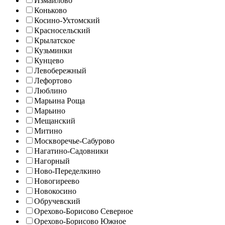
Измайлово
Коньково
Косино-Ухтомский
Красносельский
Крылатское
Кузьминки
Кунцево
Левобережный
Лефортово
Люблино
Марьина Роща
Марьино
Мещанский
Митино
Москворечье-Сабурово
Нагатино-Садовники
Нагорный
Ново-Переделкино
Новогиреево
Новокосино
Обручевский
Орехово-Борисово Северное
Орехово-Борисово Южное