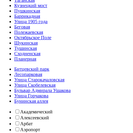
Таганская
Кузнецкий мост
Пушкинская
Баррикадная
Улица 1905 года
Беговая
Полежаевская
Октябрьское Поле
Щукинская
Тушинская
Сходненская
Планерная
Битцевский парк
Лесопарковая
Улица Старокачаловская
Улица Скобелевская
Бульвар Адмирала Ушакова
Улица Горчакова
Бунинская аллея
Академический
Алексеевский
Арбат
Аэропорт