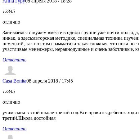
Анна Гуру
08 апреля 2018 / 18:28
1
2
3
4
5
отлично
Занимаемся с мужем вместе в одной группе уже почти полгода,
никак, а здесь:авторская методике, специальная техника изуче
немецкий, так вот там грамматика такая сложная, что пока нее
участливые менеджеры, неравнодушные и очень заботливые, ка
Ответить
Casa Bonita
08 апреля 2018 / 17:45
1
2
3
4
5
отлично
учим сына в этой школе третий год.Все нравится,ребенок ходит
третий.Школа достойная
Ответить