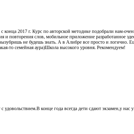
 с конца 2017 г. Курс по авторской методике подобрали нам-оче
ния и повторения слов, мобильное приложение разработанное зде
 вызубришь не будешь знать. А в Алибре все просто и логично. 
кая-то семейная аура)Школа высокого уровня. Рекомендуем!
 с удовольствием.В конце года всегда дети сдают экзамен,у нас