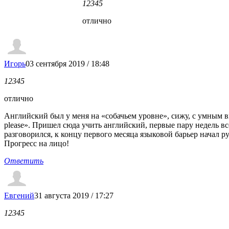
1
2
3
4
5
отлично
Игорь
03 сентября 2019 / 18:48
1
2
3
4
5
отлично
Английский был у меня на «собачьем уровне», сижу, с умным видом
please». Пришел сюда учить английский, первые пару недель вс
разговорился, к концу первого месяца языковой барьер начал р
Прогресс на лицо!
Ответить
Евгений
31 августа 2019 / 17:27
1
2
3
4
5