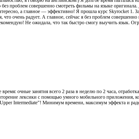
ьностью, я говорю на английском!) Я долгое время пыталась нау
о без проблем совершенно смотреть фильмы на языке оригинала. 
тересно, а главное — эффективно! Я прошла курс Skyrocket 1. З
я, что очень радует. А главное, сейчас я без проблем совершенно
рекомендую! Не ожидала, что так быстро смогу выучить язык. Ог
время: очные занятия всего 2 раза в неделю по 2 часа, отработ
овторение лексики с помощью умного мобильного приложения, кот
pper Intermediate"! Минимум времени, максимум эффекта и радости