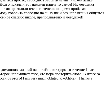
читься просто, свободно говорить на английском языке.
Долго искала и вот наконец нашла то самое! Их методика
анятия проходили очень интенсивно, время пробегало
 могу говорить свободно на ан.языке и без напряжения общаться
ромное спасибо школе, преподавателю и методике!!!
ка домашних заданий на онлайн-платформе в течение 1 часа
орое напоминает тебе, что пора повторить слова. В итоге за
 от этого! I am very much obliged to «Alibra»! Thanks а