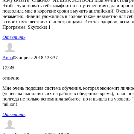
Хочу сказать "Спасибо" ALIBRA SCHOOL! Моя мечта стала реал
Чтобы чувствовать себя комфортно в путешествиях, да и прост
позволила мне в короткие сроки выучить английский! Очень ин
незаметно. Знания уложились в голове также незаметно для себ
в своих путешествиях с иностранцами. Это так здорово, всем 
Программа: Skyrocket 1
Ответить
Anna
08 апреля 2018 / 23:37
1
2
3
4
5
отлично
Мне очень подошла система обучения, которая экономит личное 
(успевала выполнять их на работе в обеденное время), плюс п
полгода не только вспомнила забытое, но и вышла на уровень "U
million!
Ответить