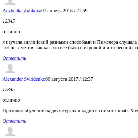
Anzhelika Zubkova
07 апреля 2018 / 21:59
1
2
3
4
5
отлично
я изучала английский разными способами и Пимслера слушала и d
это не заметив, так как это все было в игровой и интересной ф
Ответить
Alexander Sviridenko
06 августа 2017 / 12:37
1
2
3
4
5
отлично
Проходил обучение на двух курсах и ходил в спикинг клаб. Хо
Ответить