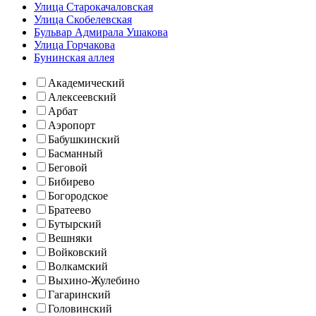
Улица Старокачаловская
Улица Скобелевская
Бульвар Адмирала Ушакова
Улица Горчакова
Бунинская аллея
Академический
Алексеевский
Арбат
Аэропорт
Бабушкинский
Басманный
Беговой
Бибирево
Богородское
Братеево
Бутырский
Вешняки
Войковский
Волкамский
Выхино-Жулебино
Гагаринский
Головинский