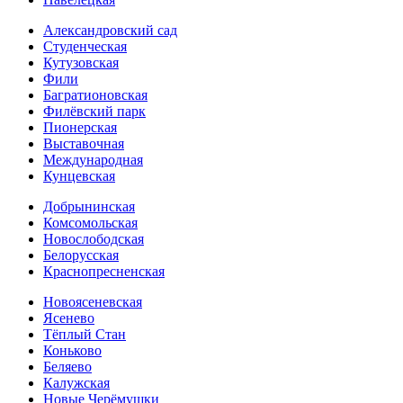
Александровский сад
Студенческая
Кутузовская
Фили
Багратионовская
Филёвский парк
Пионерская
Выставочная
Международная
Кунцевская
Добрынинская
Комсомольская
Новослободская
Белорусская
Краснопресненская
Новоясеневская
Ясенево
Тёплый Стан
Коньково
Беляево
Калужская
Новые Черёмушки