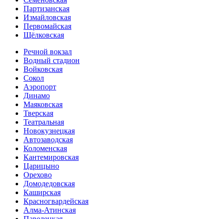
Партизанская
Измайловская
Первомайская
Щёлковская
Речной вокзал
Водный стадион
Войковская
Сокол
Аэропорт
Динамо
Маяковская
Тверская
Театральная
Новокузнецкая
Автозаводская
Коломенская
Кантемировская
Царицыно
Орехово
Домодедовская
Каширская
Красногвардейская
Алма-Атинская
Павелецкая