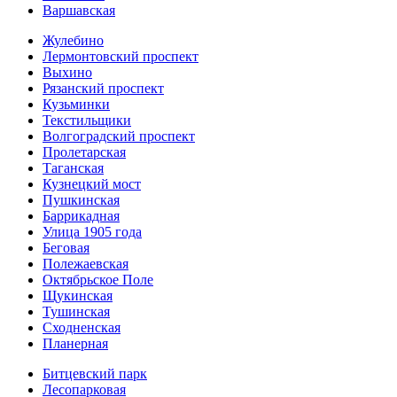
Варшавская
Жулебино
Лермонтовский проспект
Выхино
Рязанский проспект
Кузьминки
Текстильщики
Волгоградский проспект
Пролетарская
Таганская
Кузнецкий мост
Пушкинская
Баррикадная
Улица 1905 года
Беговая
Полежаевская
Октябрьское Поле
Щукинская
Тушинская
Сходненская
Планерная
Битцевский парк
Лесопарковая