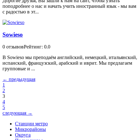
Дорогие друзья, Вы зашли к нам на сайт, чтобы узнать
поподробнее о нас и начать учить иностранный язык - мы вам
с радостью в эт...
Sowieso
0 отзывов
Рейтинг: 0.0
В Sowieso мы преподаём английский, немецкий, итальянский,
испанский, французский, арабский и иврит. Мы предлагаем
групповые и ...
← предыдущая
1
2
3
4
5
следующая →
Станции метро
Микрорайоны
Округа