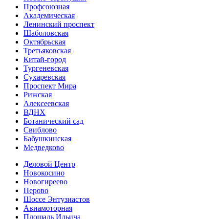
Профсоюзная
Академическая
Ленинский проспект
Шаболовская
Октябрьская
Третьяковская
Китай-город
Тургеневская
Сухаревская
Проспект Мира
Рижская
Алексеевская
ВДНХ
Ботанический сад
Свиблово
Бабушкинская
Медведково
Деловой Центр
Новокосино
Новогиреево
Перово
Шоссе Энтузиастов
Авиамоторная
Площадь Ильича