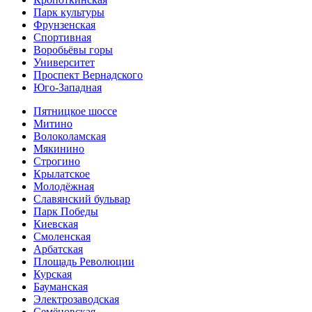
Парк культуры
Фрунзенская
Спортивная
Воробьёвы горы
Университет
Проспект Вернадского
Юго-Западная
Пятницкое шоссе
Митино
Волоколамская
Мякинино
Строгино
Крылатское
Молодёжная
Славянский бульвар
Парк Победы
Киевская
Смоленская
Арбатская
Площадь Революции
Курская
Бауманская
Электрозаводская
Семёновская