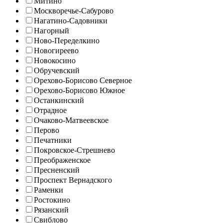
Митино
Москворечье-Сабурово
Нагатино-Садовники
Нагорный
Ново-Переделкино
Новогиреево
Новокосино
Обручевский
Орехово-Борисово Северное
Орехово-Борисово Южное
Останкинский
Отрадное
Очаково-Матвеевское
Перово
Печатники
Покровское-Стрешнево
Преображенское
Пресненский
Проспект Вернадского
Раменки
Ростокино
Рязанский
Свиблово