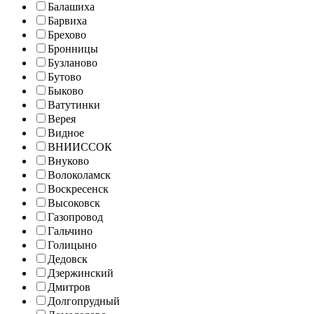
Балашиха
Барвиха
Брехово
Бронницы
Бузланово
Бутово
Быково
Ватутинки
Верея
Видное
ВНИИССОК
Внуково
Волоколамск
Воскресенск
Высоковск
Газопровод
Гальчино
Голицыно
Дедовск
Дзержинский
Дмитров
Долгопрудный