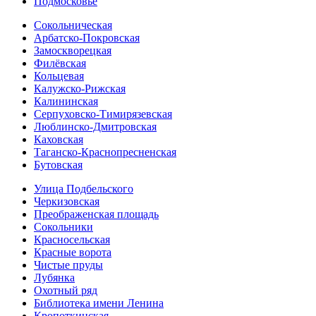
Подмосковье
Сокольническая
Арбатско-Покровская
Замоскворецкая
Филёвская
Кольцевая
Калужско-Рижская
Калининская
Серпуховско-Тимирязевская
Люблинско-Дмитровская
Каховская
Таганско-Краснопресненская
Бутовская
Улица Подбельского
Черкизовская
Преображенская площадь
Сокольники
Красносельская
Красные ворота
Чистые пруды
Лубянка
Охотный ряд
Библиотека имени Ленина
Кропоткинская