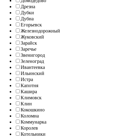
Домодедово
Дрезна
Дубки
Дубна
Егорьевск
Железнодорожный
Жуковский
Зарайск
Заречье
Звенигород
Зеленоград
Ивантеевка
Ильинский
Истра
Капотня
Кашира
Климовск
Клин
Кокошкино
Коломна
Коммунарка
Королев
Котельники