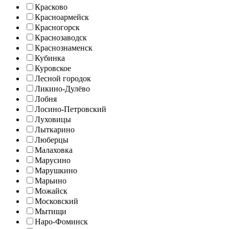
Красково
Красноармейск
Красногорск
Краснозаводск
Краснознаменск
Кубинка
Куровское
Лесной городок
Ликино-Дулёво
Лобня
Лосино-Петровский
Луховицы
Лыткарино
Люберцы
Малаховка
Марусино
Марушкино
Марьино
Можайск
Московский
Мытищи
Наро-Фоминск