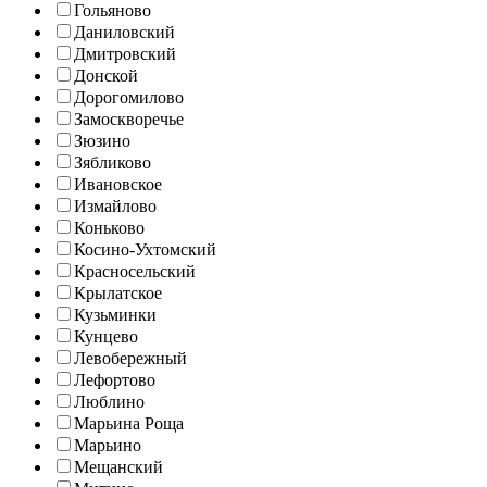
Гольяново
Даниловский
Дмитровский
Донской
Дорогомилово
Замоскворечье
Зюзино
Зябликово
Ивановское
Измайлово
Коньково
Косино-Ухтомский
Красносельский
Крылатское
Кузьминки
Кунцево
Левобережный
Лефортово
Люблино
Марьина Роща
Марьино
Мещанский