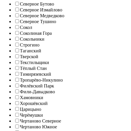
Северное Бутово
Северное Измайлово
Северное Медведково
Северное Тушино
Сокол
Соколиная Гора
Сокольники
Строгино
Таганский
Тверской
Текстильщики
Тёплый Стан
Тимирязевский
Тропарёво-Никулино
Филёвский Парк
Фили-Давыдково
Хамовники
Хорошёвский
Царицыно
Черёмушки
Чертаново Северное
Чертаново Южное