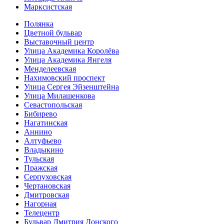
Марксистская
Полянка
Цветной бульвар
Выставочный центр
Улица Академика Королёва
Улица Академика Янгеля
Менделеевская
Нахимовский проспект
Улица Сергея Эйзенштейна
Улица Милашенкова
Севастопольская
Бибирево
Нагатинская
Аннино
Алтуфьево
Владыкино
Тульская
Пражская
Серпуховская
Чертановская
Дмитровская
Нагорная
Телецентр
Бульвар Дмитрия Донского