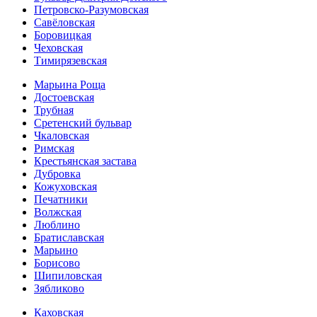
Петровско-Разумовская
Савёловская
Боровицкая
Чеховская
Тимирязевская
Марьина Роща
Достоевская
Трубная
Сретенский бульвар
Чкаловская
Римская
Крестьянская застава
Дубровка
Кожуховская
Печатники
Волжская
Люблино
Братиславская
Марьино
Борисово
Шипиловская
Зябликово
Каховская