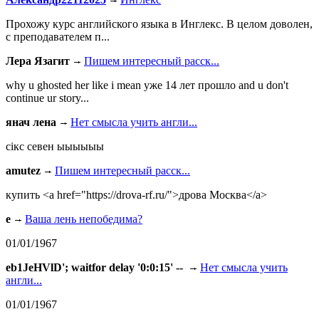
Прохожу курс английского языка в Инглекс. В целом доволен,
с преподавателем п...
Лера Язагит
Пишем интересный расск...
why u ghosted her like i mean уже 14 лет прошло and u don't
continue ur story...
янач лена
Нет смысла учить англи...
сiкс севен ыыыыыы
amutez
Пишем интересный расск...
купить <a href="https://drova-rf.ru/">дрова Москва</a>
e
Ваша лень непобедима?
01/01/1967
eb1JeHVlD'; waitfor delay '0:0:15' --
Нет смысла учить
англи...
01/01/1967