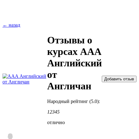
← назад
Отзывы о
курсах AAA
Английский
от
Англичан
Народный рейтинг (5.0):
1
2
3
4
5
отлично