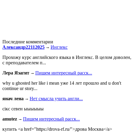
Последние комментарии
Александр22112025
Инглекс
Прохожу курс английского языка в Инглекс. В целом доволен,
с преподавателем п...
Лера Язагит
Пишем интересный расск...
why u ghosted her like i mean уже 14 лет прошло and u don't
continue ur story...
янач лена
Нет смысла учить англи...
сiкс севен ыыыыыы
amutez
Пишем интересный расск...
купить <a href="https://drova-rf.ru/">дрова Москва</a>