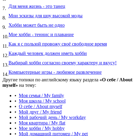
Для меня жизнь - это танец
7.
Мои эскизы для шоу высокой моды
8.
Хобби может быть не одно
9.
Мое хобби - теннис и плавание
10.
Как я с пользой провожу своё свободное время
11.
Каждый человек должен иметь хобби
12.
Выбирай хобби согласно своему характеру и вкусу!
13.
Компьютерные игры - любимое развлечение
14.
Другие топики по английскому языку раздела
«О себе / About
myself»
на тему:
•
Моя семья / My family
•
Моя школа / My school
•
О себе / About myself
•
Мой друг / My friend
•
Мой рабочий день / My workday
•
Моя квартира / My flat
•
Мое хобби / My hobby
•
Мой домашний питомец / My pet