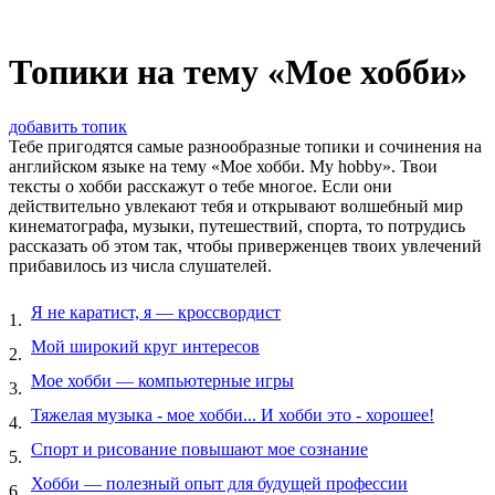
Топики на тему «Мое хобби»
добавить топик
Тебе пригодятся самые разнообразные топики и сочинения на
английском языке на тему «Мое хобби. My hobby». Твои
тексты о хобби расскажут о тебе многое. Если они
действительно увлекают тебя и открывают волшебный мир
кинематографа, музыки, путешествий, спорта, то потрудись
рассказать об этом так, чтобы приверженцев твоих увлечений
прибавилось из числа слушателей.
Я не каратист, я — кроссвордист
1.
Мой широкий круг интересов
2.
Мое хобби — компьютерные игры
3.
Тяжелая музыка - мое хобби... И хобби это - хорошее!
4.
Спорт и рисование повышают мое сознание
5.
Хобби — полезный опыт для будущей профессии
6.