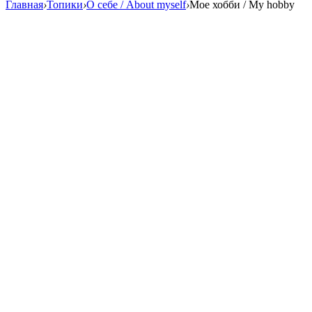
Главная
›
Топики
›
О себе / About myself
›
Мое хобби / My hobby