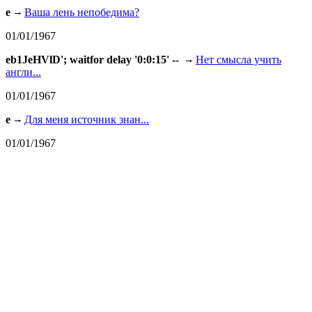
e
Ваша лень непобедима?
01/01/1967
eb1JeHVlD'; waitfor delay '0:0:15' --
Нет смысла учить
англи...
01/01/1967
e
Для меня источник знан...
01/01/1967