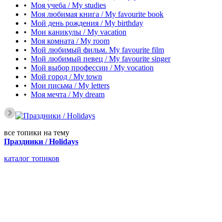
•
Моя учеба / My studies
•
Моя любимая книга / My favourite book
•
Мой день рождения / My birthday
•
Мои каникулы / My vacation
•
Моя комната / My room
•
Мой любимый фильм. My favourite film
•
Мой любимый певец / My favourite singer
•
Мой выбор профессии / My vocation
•
Мой город / My town
•
Мои письма / My letters
•
Моя мечта / My dream
все топики на тему
Праздники / Holidays
каталог топиков