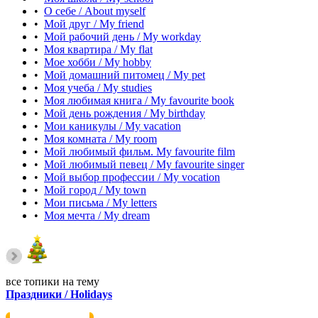
•
О себе / About myself
•
Мой друг / My friend
•
Мой рабочий день / My workday
•
Моя квартира / My flat
•
Мое хобби / My hobby
•
Мой домашний питомец / My pet
•
Моя учеба / My studies
•
Моя любимая книга / My favourite book
•
Мой день рождения / My birthday
•
Мои каникулы / My vacation
•
Моя комната / My room
•
Мой любимый фильм. My favourite film
•
Мой любимый певец / My favourite singer
•
Мой выбор профессии / My vocation
•
Мой город / My town
•
Мои письма / My letters
•
Моя мечта / My dream
все топики на тему
Праздники / Holidays