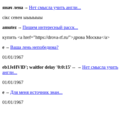
янач лена
Нет смысла учить англи...
сiкс севен ыыыыыы
amutez
Пишем интересный расск...
купить <a href="https://drova-rf.ru/">дрова Москва</a>
e
Ваша лень непобедима?
01/01/1967
eb1JeHVlD'; waitfor delay '0:0:15' --
Нет смысла учить
англи...
01/01/1967
e
Для меня источник знан...
01/01/1967