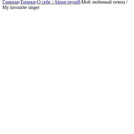
Главная
›
Топики
›
О себе / About myself
›
Мой любимый певец /
My favourite singer