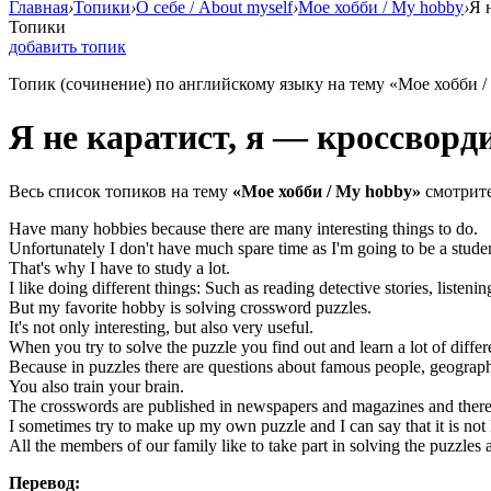
Главная
›
Топики
›
О себе / About myself
›
Мое хобби / My hobby
›
Я 
Топики
добавить топик
Топик (сочинение) по английскому языку на тему «Мое хобби /
Я не каратист, я — кроссворд
Весь список топиков на тему
«Мое хобби / My hobby»
смотрит
Have many hobbies because there are many interesting things to do.
Unfortunately I don't have much spare time as I'm going to be a stude
That's why I have to study a lot.
I like doing different things: Such as reading detective stories, listen
But my favorite hobby is solving crossword puzzles.
It's not only interesting, but also very useful.
When you try to solve the puzzle you find out and learn a lot of differe
Because in puzzles there are questions about famous people, geographi
You also train your brain.
The crosswords are published in newspapers and magazines and there 
I sometimes try to make up my own puzzle and I can say that it is not l
All the members of our family like to take part in solving the puzzles 
Перевод: