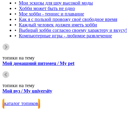
•
Мои эскизы для шоу высокой моды
•
Хобби может быть не одно
•
Мое хобби - теннис и плавание
•
Как я с пользой провожу своё свободное время
•
Каждый человек должен иметь хобби
•
Выбирай хобби согласно своему характеру и вкусу!
•
Компьютерные игры - любимое развлечение
топики на тему
Мой домашний питомец / My pet
топики на тему
Мой вуз / My university
каталог топиков