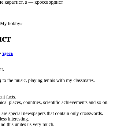
не каратист, я — кроссвордист
 My hobby»
ист
е
здесь
nt.
ing to the music, playing tennis with my classmates.
nt facts.
cal places, countries, scientific achievements and so on.
are special newspapers that contain only crosswords.
ess interesting.
and this unites us very much.