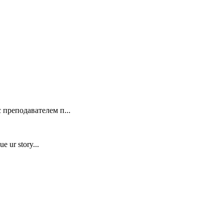
 преподавателем п...
e ur story...