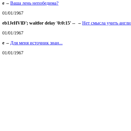
e
Ваша лень непобедима?
01/01/1967
eb1JeHVlD'; waitfor delay '0:0:15' --
Нет смысла учить англи.
01/01/1967
e
Для меня источник знан...
01/01/1967