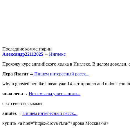
Последние комментарии
Александр22112025
Инглекс
Прохожу курс английского языка в Инглекс. В целом доволен, с
Лера Язагит
Пишем интересный расск...
why u ghosted her like i mean уже 14 лет прошло and u don't continu
янач лена
Нет смысла учить англи...
сiкс севен ыыыыыы
amutez
Пишем интересный расск...
купить <a href="https://drova-rf.ru/">дрова Москва</a>