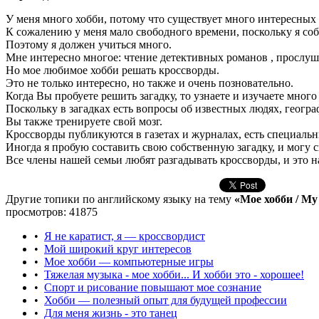
У меня много хобби, потому что существует много интересных
К сожалению у меня мало свободного времени, поскольку я соб
Поэтому я должен учиться много.
Мне интересно многое: чтение детективных романов , прослуш
Но мое любимое хобби решать кроссворды.
Это не только интересно, но также и очень позновательно.
Когда Вы пробуете решить загадку, то узнаете и изучаете мног
Поскольку в загадках есть вопросы об известных людях, геогра
Вы также тренируете свой мозг.
Кроссворды публикуются в газетах и журналах, есть специальн
Иногда я пробую составить свою собственную загадку, и могу ск
Все члены нашей семьи любят разгадывать кроссворды, и это н
Другие топики по английскому языку на тему
«Мое хобби / My
просмотров: 41875
•
Я не каратист, я — кроссвордист
•
Мой широкий круг интересов
•
Мое хобби — компьютерные игры
•
Тяжелая музыка - мое хобби... И хобби это - хорошее!
•
Спорт и рисование повышают мое сознание
•
Хобби — полезный опыт для будущей профессии
•
Для меня жизнь - это танец