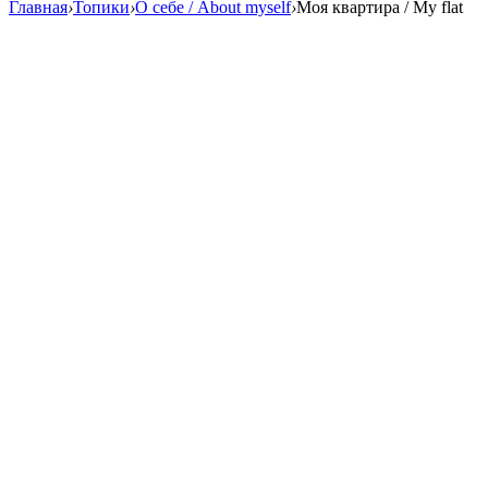
Главная
›
Топики
›
О себе / About myself
›
Моя квартира / My flat