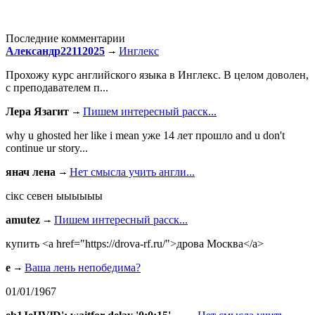
Последние комментарии
Александр22112025
Инглекс
Прохожу курс английского языка в Инглекс. В целом доволен,
с преподавателем п...
Лера Язагит
Пишем интересный расск...
why u ghosted her like i mean уже 14 лет прошло and u don't
continue ur story...
янач лена
Нет смысла учить англи...
сiкс севен ыыыыыы
amutez
Пишем интересный расск...
купить <a href="https://drova-rf.ru/">дрова Москва</a>
e
Ваша лень непобедима?
01/01/1967