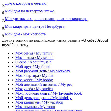
Дом о котором я мечтаю
5.
Мой дом на четвертом этаже
6.
Моя уютная и хорошо спланированная квартира
7.
Моя квартира в центре Петербурга
8.
Мой дом - моя крепость
9.
Другие топики по английскому языку раздела
«О себе / About
myself»
на тему:
•
Моя семья / My family
•
Моя школа / My school
•
О себе / About myself
•
Мой друг / My friend
•
Мой рабочий день / My workday
•
Моя квартира / My flat
•
Мое хобби / My hobby
•
Мой домашний питомец / My pet
•
Моя учеба / My studies
•
Моя любимая книга / My favourite book
•
Мой день рождения / My birthday
•
Мои каникулы / My vacation
•
Моя комната / My room