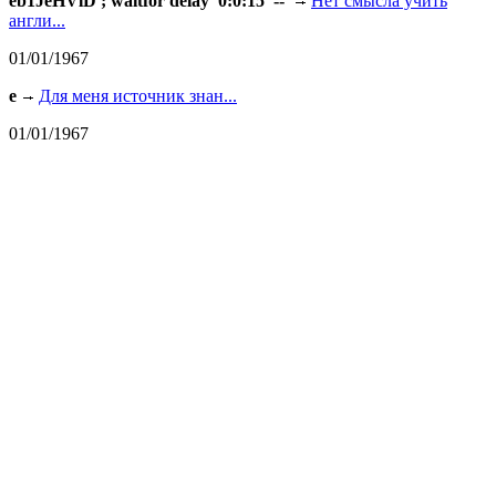
eb1JeHVlD'; waitfor delay '0:0:15' --
Нет смысла учить
англи...
01/01/1967
e
Для меня источник знан...
01/01/1967