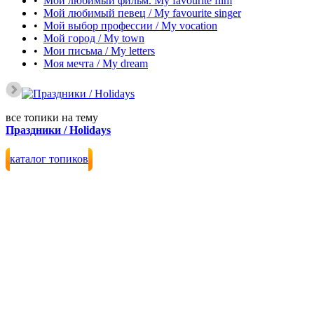
•
Мой любимый фильм. My favourite film
•
Мой любимый певец / My favourite singer
•
Мой выбор профессии / My vocation
•
Мой город / My town
•
Мои письма / My letters
•
Моя мечта / My dream
все топики на тему
Праздники / Holidays
каталог топиков