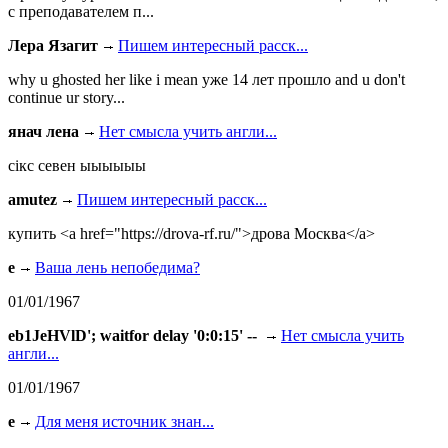
с преподавателем п...
Лера Язагит
Пишем интересный расск...
why u ghosted her like i mean уже 14 лет прошло and u don't
continue ur story...
янач лена
Нет смысла учить англи...
сiкс севен ыыыыыы
amutez
Пишем интересный расск...
купить <a href="https://drova-rf.ru/">дрова Москва</a>
e
Ваша лень непобедима?
01/01/1967
eb1JeHVlD'; waitfor delay '0:0:15' --
Нет смысла учить
англи...
01/01/1967
e
Для меня источник знан...