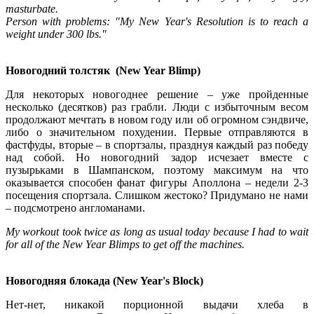
masturbate.
Person with problems: "My New Year's Resolution is to reach a
weight under 300 lbs."
Новогодний т
олстяк
(New Year Blimp)
Для некоторых новогоднее решение – уже пройденные
несколько (десятков) раз грабли. Люди с избыточным весом
продолжают мечтать в новом году или об огромном сэндвиче,
либо о значительном похудении. Первые отправляются в
фастфуды, вторые – в спортзалы, празднуя каждый раз победу
над собой. Но новогодний задор исчезает вместе с
пузырьками в Шампанском, поэтому максимум на что
оказывается способен фанат фигуры Аполлона – недели 2-3
посещения спортзала. Слишком жестоко? Придумано не нами
– подсмотрено англоманами.
My workout took twice as long as usual today because I had to wait
for all of the New Year Blimps to get off the machines.
Новогодняя
блокада
(New Year's Block)
Нет-нет, никакой порционной выдачи хлеба в