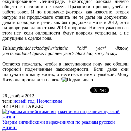
оккупированном Ленинграде. Новогодняя блокада ничего
общего с насилием не имеет. Праздники прошли, учеба и
работа зовет. И по привычке (которая, как известно, вторая
натура) вы продолжаете ставить не те даты на документах,
делать оговорки в речи, как бы продолжая жить в 2012, хотя
на дворе уже давно трава 2013 проросла. Ничего ужасного в
этом нет, если оплошности будут вовремя устранены, а не
допущены в сделке года.
This
is
my
third
check
today
I
write
in
the
"
old
"
year
! -
I
know
,
you
'
re
not
alone
!
I
guess I got new year's block too, sorry to say.
Остается пожелать, чтобы в наступающем году вас обошли
стороной подмеченные закономерности. Если даже они
постучатся в вашу жизнь, отнеситесь к ним с улыбкой. Мону
Лизу она прославила на века!
26 декабря 2012
теги:
новый год
,
Неологизмы
ЧИТАЙТЕ ТАКЖЕ:
Ударим английскими выражениями по реалиям русской
жизни!