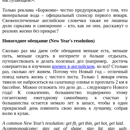
наступающим!».
Только реклама «Боржоми» честно предупреждает о том, что
минеральная вода – официальный спонсор первого января.
Свежеиспеченные английские словечки также не лишены
доли сарказма и самоиронии – кто, как не они, расскажут о
реалиях жизни без прикрас?
Новогоднее
обещание
(New Year's resolution)
Сколько раз мы даем себе обещания меньше есть, меньше
пить, меньше сидеть в интернете и больше отдыхать,
путешествовать и делать полезных дел (например, достичь
совершетсва в изучении
времен в английском
, хо-хо)? Столько
раз, сколько лет живем. Потому что Новый год – отличный
повод начать жизнь с чистого листа. Только 1 января очень
тяжело не наброситься на салатницу оливье и проплыть 2 км в
бассейне. Можно отложить это дело до… следующего Нового
года! К сожалению, большинство подвержено этому
гигантскому ежегодному самообману, к счастью у
большинства остается немало лет в запасе, чтобы в один
прекрасный день изменить свою жизнь к лучшему, собрав
волю в кулак.
A common New Year's resolution: get fit, get thin, get hot, get laid.
A
common
outcome
:
stay out of shape, stay fat, stay ugly,