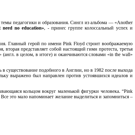
е темы педагогики и образования. Сингл из альбома — «Another
 need no education»
, - принес группе колоссальный успех и
ения. Главный герой по имени Pink Floyd строит воображаемую
я, вторая представляет собой настоящий гимн протеста, третья
(англ. в целом, в итоге) и оканчиваются словами «in the wall»
ить в существование подобного в Англии, но в 1982 после выхода
ольку выражено был направлен против устоявшихся идеалов и
ывающаяся кольцом вокруг маленькой фигурки человека. “Pink
Все это мало напоминает желание выделиться и запомниться –