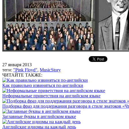
27 января 2013
теги:
"Pink Floyd"
,
MusicStory
ЧИТАЙТЕ ТАКЖЕ:
Как правильно извиняться по-английски
Неформальные приветствия на английском языке
Подборка фраз для поддержания разговора в стиле знатоков «Чт
Заглавные буквы в английском языке
Английские идиомы на каждый день