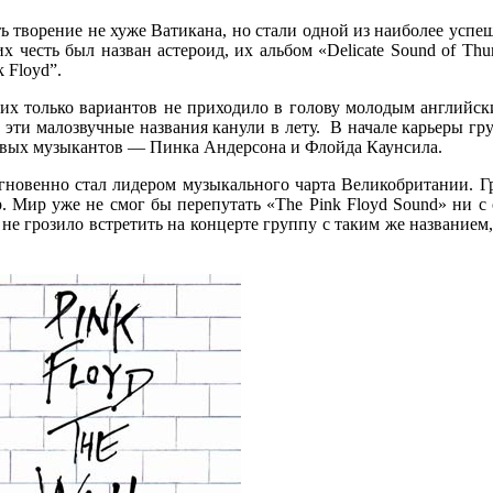
ь творение не хуже Ватикана, но стали одной из наиболее успе
их честь был назван астероид, их альбом «Delicate Sound of Th
 Floyd”.
ких только вариантов не приходило в голову молодым английским
ью, эти малозвучные названия канули в лету. В начале карьеры г
юзовых музыкантов — Пинка Андерсона и Флойда Каунсила.
мгновенно стал лидером музыкального чарта Великобритании. Г
. Мир уже не смог бы перепутать «The Pink Floyd Sound» ни 
 не грозило встретить на концерте группу с таким же названием