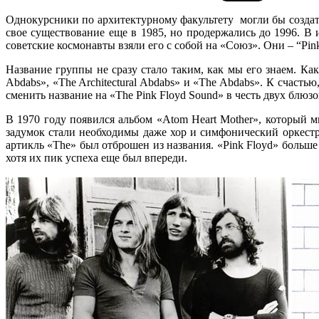
Однокурсники по архитектурному факультету могли бы создат
свое существование еще в 1985, но продержались до 1996. В 
советские космонавты взяли его с собой на «Союз». Они – “Pink
Название группы не сразу стало таким, как мы его знаем. Ка
Abdabs», «The Architectural Abdabs» и «The Abdabs». К счаст
сменить название на «The Pink Floyd Sound» в честь двух бл
В 1970 году появился альбом «Atom Heart Mother», который 
задумок стали необходимы даже хор и симфонический оркестр
артикль «The» был отброшен из названия. «Pink Floyd» больше
хотя их пик успеха еще был впереди.