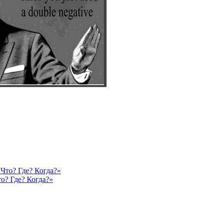
о? Где? Когда?»