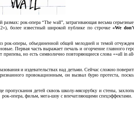
ий размах: рок-опера “The wall”, затрагивающая весьма серьезны
ть 2»), более известный широкой публике по строчке
«We don’t
ен из рок-оперы, объединенной общей мелодией и темой отчужд
новые. Первая часть выражает печаль и огорчение главного геро
 припева, но есть символично повторяющиеся слова ««all in all» 
 образования и издевательствах над детьми. Сейчас сложно повер
признанного провокационным, он вызвал бурю протеста, поск
е пропускания детей сквозь школу-мясорубку и стены, захлоп
 рок-опера, фильм, мега-шоу с впечатляющими спецэффектами. 