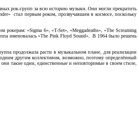
шных рок-групп за всю историю музыки. Они могли прекратить
under» стал первым роком, прозвучавшим в космосе, поскольку
 рокерам: «Sigma 6», «T-Set», «Meggadeaths», «The Screaming
руппа именовалась «The Pink Floyd Sound». В 1964 было решень
руппа продолжала расти в музыкальном плане, для реализации
с одним другим коллективом, возможно, поэтому определённый
, они такие одни, единственные и неповторимые в своем стиле,