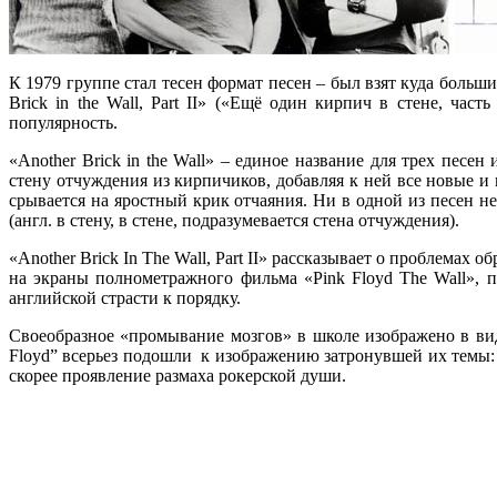
К 1979 группе стал тесен формат песен – был взят куда больш
Brick in the Wall, Part II» («Ещё один кирпич в стене, час
популярность.
«Another Brick in the Wall» – единое название для трех пес
стену отчуждения из кирпичиков, добавляя к ней все новые и 
срывается на яростный крик отчаяния. Ни в одной из песен нет
(англ. в стену, в стене, подразумевается стена отчуждения).
«Another Brick In The Wall, Part II» рассказывает о проблемах
на экраны полнометражного фильма «Pink Floyd The Wall», 
английской страсти к порядку.
Своеобразное «промывание мозгов» в школе изображено в вид
Floyd” всерьез подошли к изображению затронувшей их темы:
скорее проявление размаха рокерской души.