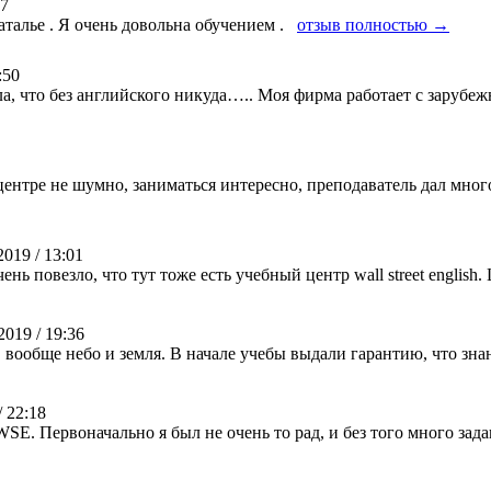
27
талье . Я очень довольна обучением .
отзыв полностью →
:50
ла, что без английского никуда….. Моя фирма работает с зарубе
 центре не шумно, заниматься интересно, преподаватель дал мн
019 / 13:01
нь повезло, что тут тоже есть учебный центр wall street english
019 / 19:36
ь, вообще небо и земля. В начале учебы выдали гарантию, что зна
 22:18
E. Первоначально я был не очень то рад, и без того много задают