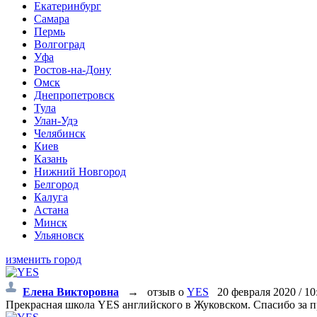
Екатеринбург
Самара
Пермь
Волгоград
Уфа
Ростов-на-Дону
Омск
Днепропетровск
Тула
Улан-Удэ
Челябинск
Киев
Казань
Нижний Новгород
Белгород
Калуга
Астана
Минск
Ульяновск
изменить город
Елена Викторовна
→
отзыв о
YES
20 февраля 2020 / 10
Прекрасная школа YES английского в Жуковском. Спасибо за