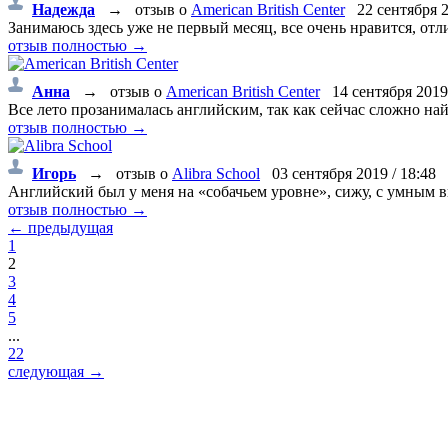
Надежда
→
отзыв о
American British Center
22 сентября 20
Занимаюсь здесь уже не первый месяц, все очень нравится, от
отзыв полностью →
Анна
→
отзыв о
American British Center
14 сентября 2019 
Все лето прозанималась английским, так как сейчас сложно най
отзыв полностью →
Игорь
→
отзыв о
Alibra School
03 сентября 2019 / 18:48
Английский был у меня на «собачьем уровне», сижу, с умным видо
отзыв полностью →
← предыдущая
1
2
3
4
5
...
22
следующая →