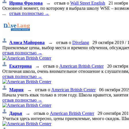
Ирина Фролова
→
отзыв о
Wall Street English
21 ноября 2
Основной момент, по которому я выбрала школу WSE – возможн
...
отзыв полностью →
Алиса Майорова
→
отзыв о
Divelang
29 октября 2019 / 
Приемлемые цены, выбор места и времени обучения, обсуждаемы
отзыв полностью →
Екатерина
→
отзыв о
American British Center
20 октября 
Отличная школа, очень внимательное отношение к слушателям, я
отзыв полностью →
Мария
→
отзыв о
American British Center
06 октября 2019
Начала учить язык только в этом году. Школа нравится, занятия
отзыв полностью →
Дарья
→
отзыв о
American British Center
29 сентября 2019
Учиться здесь интересно, цены приемлемые, много скидок. Шк