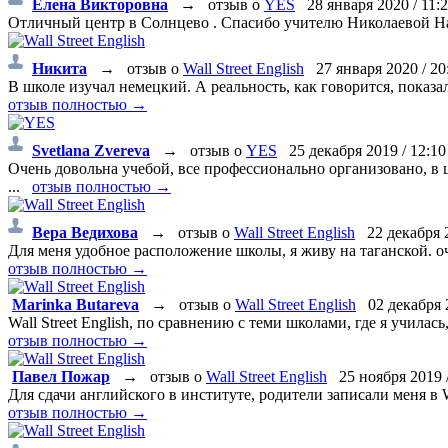
Елена Викторовна
→
отзыв о
YES
28 января 2020 / 11:
Отличный центр в Солнцево . Спасибо учителю Николаевой На
Никита
→
отзыв о
Wall Street English
27 января 2020 / 20
В школе изучал немецкий. А реальность, как говорится, показа
отзыв полностью →
Svetlana Zvereva
→
отзыв о
YES
25 декабря 2019 / 12:10
Очень довольна учебой, все профессионально организовано, в
...
отзыв полностью →
Вера Ведиховa
→
отзыв о
Wall Street English
22 декабря 2
Для меня удобное расположение школы, я живу на таганской. оче
отзыв полностью →
Marinka Butareva
→
отзыв о
Wall Street English
02 декабря 2
Wall Street English, по сравнению с теми школами, где я училас
отзыв полностью →
Павел Пожар
→
отзыв о
Wall Street English
25 ноября 2019 /
Для сдачи английского в институте, родители записали меня в WS
отзыв полностью →