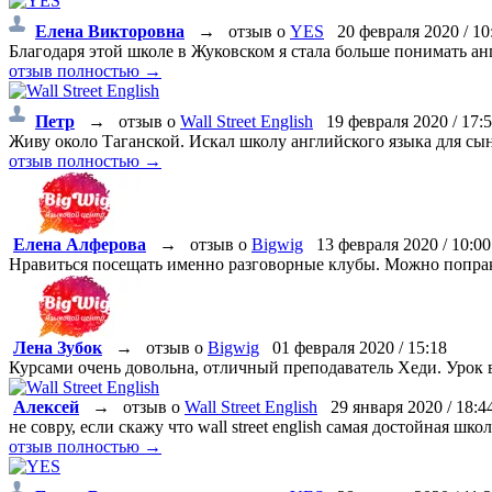
Елена Викторовна
→
отзыв о
YES
20 февраля 2020 / 10
Благодаря этой школе в Жуковском я стала больше понимать анг
отзыв полностью →
Петр
→
отзыв о
Wall Street English
19 февраля 2020 / 17:
Живу около Таганской. Искал школу английского языка для сын
отзыв полностью →
Елена Алферова
→
отзыв о
Bigwig
13 февраля 2020 / 10:00
Нравиться посещать именно разговорные клубы. Можно попрак
Лена Зубок
→
отзыв о
Bigwig
01 февраля 2020 / 15:18
Курсами очень довольна, отличный преподаватель Хеди. Урок 
Алексей
→
отзыв о
Wall Street English
29 января 2020 / 18:4
не совру, если скажу что wall street english самая достойная шк
отзыв полностью →