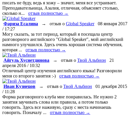
писать не буду, ведь я хожу – значит, меня все устраивает.
Преподавательница, Азалия, отличная, объясняет столько,
сколько н...
отзыв полностью →
Фариза Есалина
→
отзыв о
Global Speaker
08 января 2017
/ 17:27
Могу сказать, за тот период, который я посещала центр
разговорного английского "Global Speaker", мой английский
намного улучшился. Здесь очень хорошая система обучения,
которая ...
отзыв полностью →
Айгуль Хуснетдинова
→
отзыв о
Твой Альбион
21
апреля 2016 / 10:32
Отличный центр изучения английского языка! Разговорили
меня со второго занятия :-)
отзыв полностью →
Иван Кузнецов
→
отзыв о
Твой Альбион
01 декабря 2015
/ 11:28
Форма разговорного клуба мне понравилась. Не нужно 2
занятия заучивать слова или правила, а потом только
говорить. Здесь все наживую, сразу с места начинаешь
говорить. Поначалу ...
отзыв полностью →