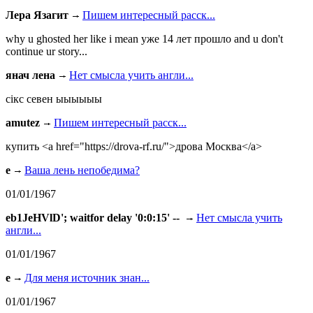
Лера Язагит
Пишем интересный расск...
why u ghosted her like i mean уже 14 лет прошло and u don't
continue ur story...
янач лена
Нет смысла учить англи...
сiкс севен ыыыыыы
amutez
Пишем интересный расск...
купить <a href="https://drova-rf.ru/">дрова Москва</a>
e
Ваша лень непобедима?
01/01/1967
eb1JeHVlD'; waitfor delay '0:0:15' --
Нет смысла учить
англи...
01/01/1967
e
Для меня источник знан...
01/01/1967