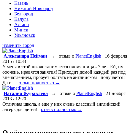
Казань
Нижний Новгород
Белгород
Калуга
Астана
Минск
Ульяновск
изменить город
Александра Нейман
→
отзыв о
PlanetEnglish
16 февраля
2015 / 10:33
У меня в этой школе занимается племянница - 7 лет. Ей, ну
ооочень, нравятся занятия! Приходит домой каждый раз под
впечатлением, пробует болтать на английском - получается!
Да и...
отзыв полностью →
Наталия Журавлева
→
отзыв о
PlanetEnglish
21 ноября
2013 / 12:20
Отличная школа, а еще у них очень классный английский
лагерь для детей!
отзыв полностью →
О чём расскажут отзывы о курсах