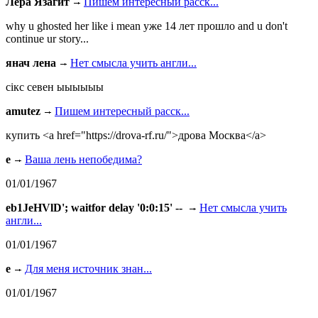
Лера Язагит
Пишем интересный расск...
why u ghosted her like i mean уже 14 лет прошло and u don't
continue ur story...
янач лена
Нет смысла учить англи...
сiкс севен ыыыыыы
amutez
Пишем интересный расск...
купить <a href="https://drova-rf.ru/">дрова Москва</a>
e
Ваша лень непобедима?
01/01/1967
eb1JeHVlD'; waitfor delay '0:0:15' --
Нет смысла учить
англи...
01/01/1967
e
Для меня источник знан...
01/01/1967