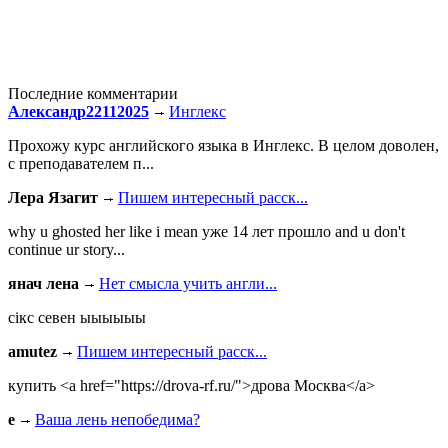
Последние комментарии
Александр22112025
Инглекс
Прохожу курс английского языка в Инглекс. В целом доволен,
с преподавателем п...
Лера Язагит
Пишем интересный расск...
why u ghosted her like i mean уже 14 лет прошло and u don't
continue ur story...
янач лена
Нет смысла учить англи...
сiкс севен ыыыыыы
amutez
Пишем интересный расск...
купить <a href="https://drova-rf.ru/">дрова Москва</a>
e
Ваша лень непобедима?