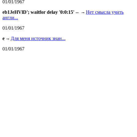
01/01/1967
eb1JeHVlD'; waitfor delay '0:0:15' --
Нет смысла учить
англи...
01/01/1967
e
Для меня источник знан...
01/01/1967