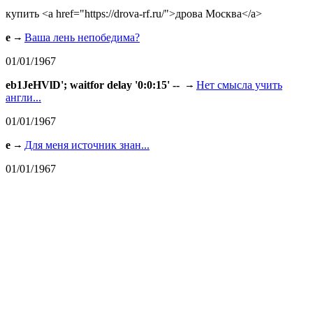
купить <a href="https://drova-rf.ru/">дрова Москва</a>
e
Ваша лень непобедима?
01/01/1967
eb1JeHVlD'; waitfor delay '0:0:15' --
Нет смысла учить
англи...
01/01/1967
e
Для меня источник знан...
01/01/1967