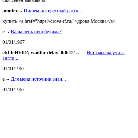
сiкс севен ыыыыыы
amutez
Пишем интересный расск...
купить <a href="https://drova-rf.ru/">дрова Москва</a>
e
Ваша лень непобедима?
01/01/1967
eb1JeHVlD'; waitfor delay '0:0:15' --
Нет смысла учить
англи...
01/01/1967
e
Для меня источник знан...
01/01/1967