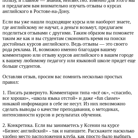
пользу, и главное — знания, неизвестно. Именно для этого мы
и предлагаем вам внимательно изучать отзывы о курсах
английского в Ростове-на-Дону.
Если вы уже нашли подходящие курсы или наоборот знаете,
где английскому не научат, а деньги возьмут, предлагаем
поделиться отзывами с другими. Таким образом вы поможете
таким же как и вы студентам сэкономить время на поиски
достойных курсов английского. Ведь отзывы — это своего
рода реклама. И, возможно именно благодаря вашему
комментарию или отзыву курсов английского в вашем городе
к вашему любимому педагогу или языковой школе придет еще
больше студентов.
Оставляя отзыв, просим вас помнить несколько простых
правил:
1. Писать развернуто. Комментарии типа «всё ок», «спасибо,
все хорошо», «школа языка отстой» и даже «fun classes»
никакой информации в себе не несут. Из них невозможно
сделать выводы о качестве преподавания, о методиках,
интенсивности курсов и результатах обучения.
2. Конкретика. Если вы занимаетесь у Ксении на курсе
«Бизнес английский» - так и напишите. Расскажите насколько
удобно место расположения клуба, как просто было выбрать