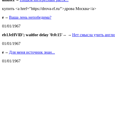
купить <a href="https://drova-rf.ru/">дрова Москва</a>
e
Ваша лень непобедима?
01/01/1967
eb1JeHVlD'; waitfor delay '0:0:15' --
Нет смысла учить англи.
01/01/1967
e
Для меня источник знан...
01/01/1967