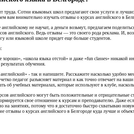
ит труда. Сотни языковых школ предлагают свои услуги и лучших
аем вам внимательно изучать отзывы о курсах английского в Бел
 английскому не научат, а деньги возьмут, предлагаем поделить
рсов английского. Ведь отзывы — это своего рода реклама. И, 
гу или языковой школе придет еще больше студентов.
:
се хорошо», «школа языка отстой» и даже «fun classes» никакой 
 результатах обучения.
с английский» - так и напишите. Расскажите насколько удобно м
четко педагог разъясняет материал и как точно отвечает на ваши
ть об учебных материалах, которые используют в клубе, насколь
сов английского могут быть положительные и отрицательные ст
 формируется свое отношение к курсам и преподавателю. Даже ес
чно на занятиях, потому что я достаточно быстро схватываю но
ие отзывы о курсах английского в Белгороде куда лучше и объек