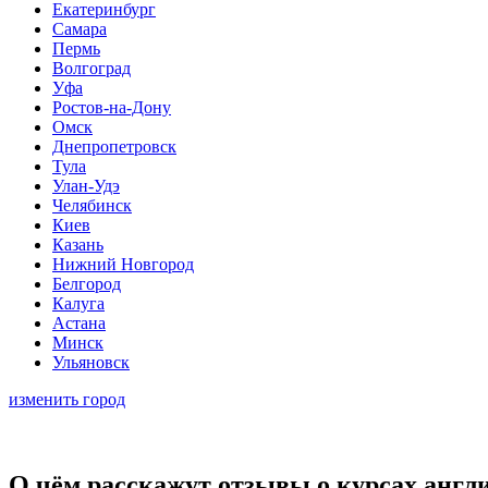
Екатеринбург
Самара
Пермь
Волгоград
Уфа
Ростов-на-Дону
Омск
Днепропетровск
Тула
Улан-Удэ
Челябинск
Киев
Казань
Нижний Новгород
Белгород
Калуга
Астана
Минск
Ульяновск
изменить город
О чём расскажут отзывы о курсах англи