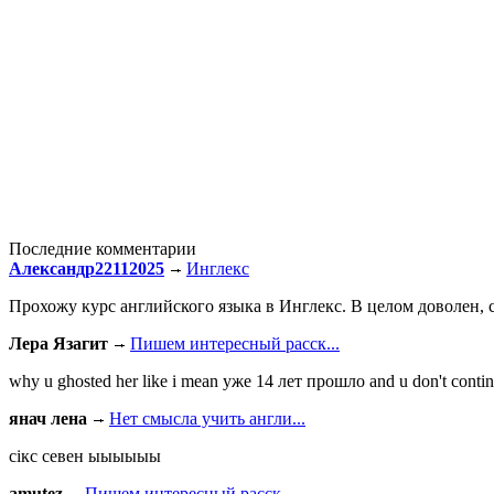
Последние комментарии
Александр22112025
Инглекс
Прохожу курс английского языка в Инглекс. В целом доволен, с
Лера Язагит
Пишем интересный расск...
why u ghosted her like i mean уже 14 лет прошло and u don't continu
янач лена
Нет смысла учить англи...
сiкс севен ыыыыыы
amutez
Пишем интересный расск...