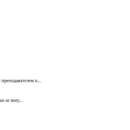
 преподавателем п...
e ur story...