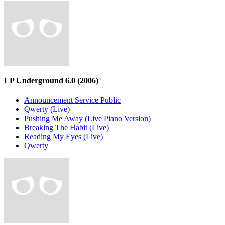
LP Underground 6.0
(2006)
Announcement Service Public
Qwerty (Live)
Pushing Me Away (Live Piano Version)
Breaking The Habit (Live)
Reading My Eyes (Live)
Qwerty