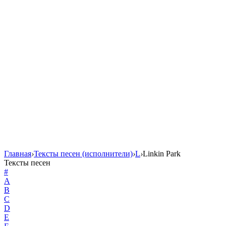
Главная
›
Тексты песен (исполнители)
›
L
›
Linkin Park
Тексты песен
#
A
B
C
D
E