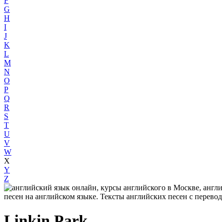
F
G
H
I
J
K
L
M
N
O
P
Q
R
S
T
U
V
W
X
Y
Z
Linkin Park