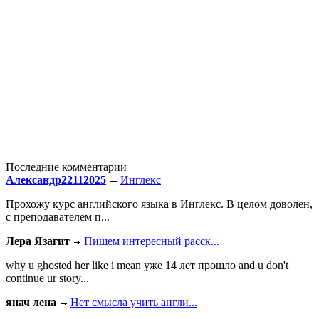
Последние комментарии
Александр22112025
Инглекс
Прохожу курс английского языка в Инглекс. В целом доволен,
с преподавателем п...
Лера Язагит
Пишем интересный расск...
why u ghosted her like i mean уже 14 лет прошло and u don't
continue ur story...
янач лена
Нет смысла учить англи...