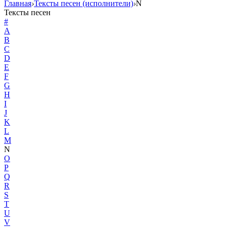
Главная
›
Тексты песен (исполнители)
›
N
Тексты песен
#
A
B
C
D
E
F
G
H
I
J
K
L
M
N
O
P
Q
R
S
T
U
V