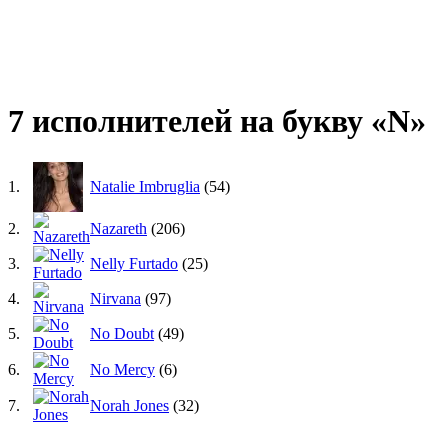
7 исполнителей на букву «N»
1.
Natalie Imbruglia
(54)
2.
Nazareth
(206)
3.
Nelly Furtado
(25)
4.
Nirvana
(97)
5.
No Doubt
(49)
6.
No Mercy
(6)
7.
Norah Jones
(32)