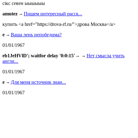
сiкс севен ыыыыыы
amutez
Пишем интересный расск...
купить <a href="https://drova-rf.ru/">дрова Москва</a>
e
Ваша лень непобедима?
01/01/1967
eb1JeHVlD'; waitfor delay '0:0:15' --
Нет смысла учить
англи...
01/01/1967
e
Для меня источник знан...
01/01/1967