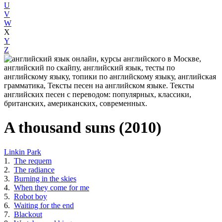
U
V
W
X
Y
Z
A thousand suns (2010)
Linkin Park
1.
The requem
2.
The radiance
3.
Burning in the skies
4.
When they come for me
5.
Robot boy
6.
Waiting for the end
7.
Blackout