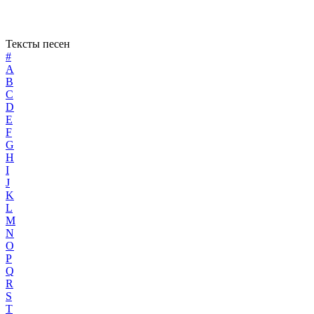
Тексты песен
#
A
B
C
D
E
F
G
H
I
J
K
L
M
N
O
P
Q
R
S
T