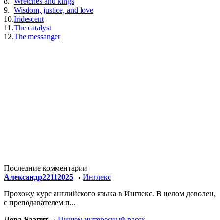
8.
Wretches and kings
9.
Wisdom, justice, and love
10.
Iridescent
11.
The catalyst
12.
The messanger
Последние комментарии
Александр22112025
Инглекс
Прохожу курс английского языка в Инглекс. В целом доволен,
с преподавателем п...
Лера Язагит
Пишем интересный расск...