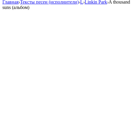
Главная
›
Тексты песен (исполнители)
›
L
›
Linkin Park
›
A thousand
suns (альбом)