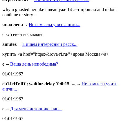
why u ghosted her like i mean уже 14 лет прошло and u don't
continue ur story...
янач лена
Нет смысла учить англи...
сiкс севен ыыыыыы
amutez
Пишем интересный расск...
купить <a href="https://drova-rf.ru/">дрова Москва</a>
e
Ваша лень непобедима?
01/01/1967
eb1JeHVlD'; waitfor delay '0:0:15' --
Нет смысла учить
англи...
01/01/1967
e
Для меня источник знан...
01/01/1967