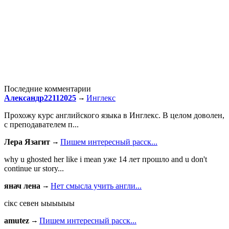
Последние комментарии
Александр22112025
Инглекс
Прохожу курс английского языка в Инглекс. В целом доволен,
с преподавателем п...
Лера Язагит
Пишем интересный расск...
why u ghosted her like i mean уже 14 лет прошло and u don't
continue ur story...
янач лена
Нет смысла учить англи...
сiкс севен ыыыыыы
amutez
Пишем интересный расск...