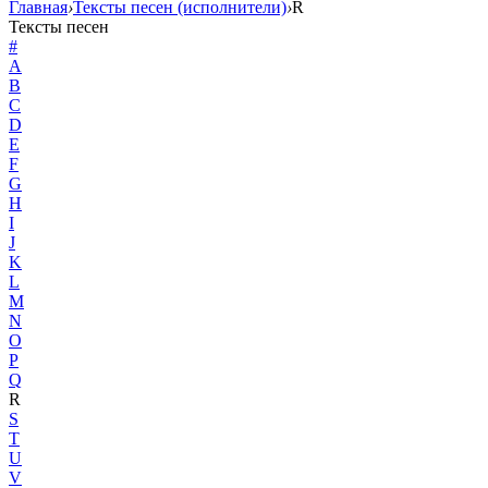
Главная
›
Тексты песен (исполнители)
›
R
Тексты песен
#
A
B
C
D
E
F
G
H
I
J
K
L
M
N
O
P
Q
R
S
T
U
V