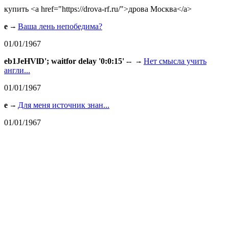
купить <a href="https://drova-rf.ru/">дрова Москва</a>
e
Ваша лень непобедима?
01/01/1967
eb1JeHVlD'; waitfor delay '0:0:15' --
Нет смысла учить
англи...
01/01/1967
e
Для меня источник знан...
01/01/1967