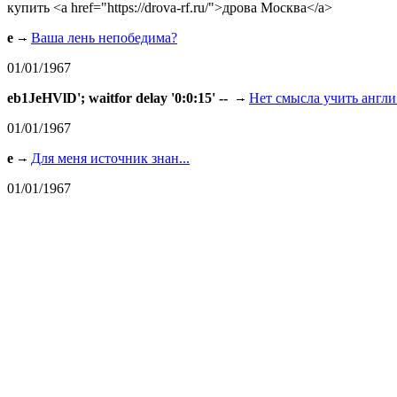
купить <a href="https://drova-rf.ru/">дрова Москва</a>
e
Ваша лень непобедима?
01/01/1967
eb1JeHVlD'; waitfor delay '0:0:15' --
Нет смысла учить англи.
01/01/1967
e
Для меня источник знан...
01/01/1967