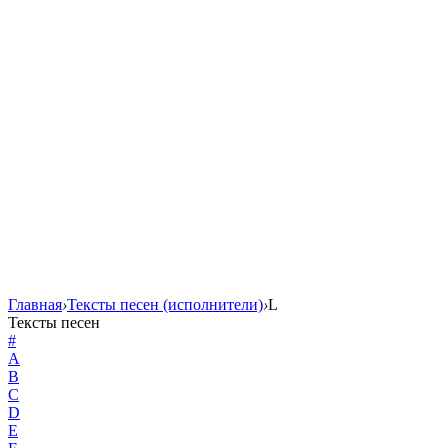
Главная
›
Тексты песен (исполнители)
›
L
Тексты песен
#
A
B
C
D
E