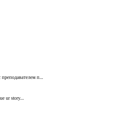
 преподавателем п...
e ur story...