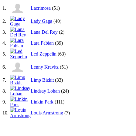
1.
Lacrimosa
(51)
2.
Lady Gaga
(40)
3.
Lana Del Rey
(2)
4.
Lara Fabian
(39)
5.
Led Zeppelin
(63)
6.
Lenny Kravitz
(51)
7.
Limp Bizkit
(33)
8.
Lindsay Lohan
(24)
9.
Linkin Park
(111)
10.
Louis Armstrong
(7)