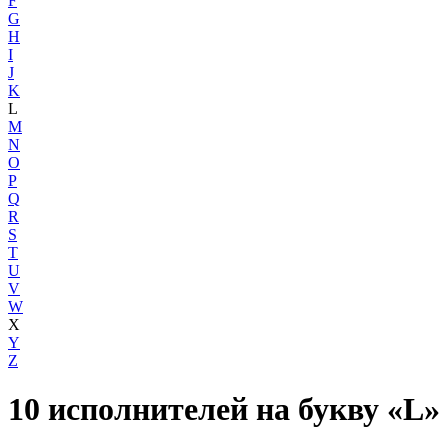
F
G
H
I
J
K
L
M
N
O
P
Q
R
S
T
U
V
W
X
Y
Z
10 исполнителей на букву «L»