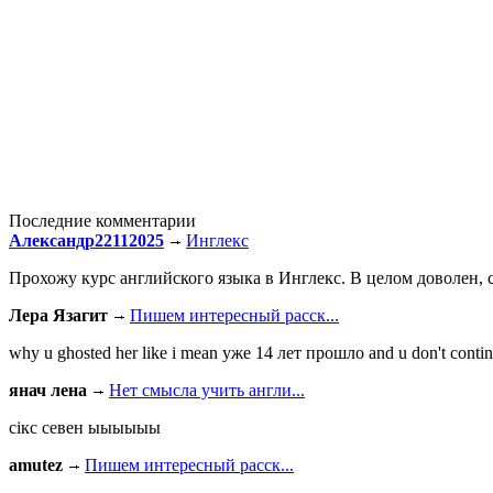
Последние комментарии
Александр22112025
Инглекс
Прохожу курс английского языка в Инглекс. В целом доволен, с
Лера Язагит
Пишем интересный расск...
why u ghosted her like i mean уже 14 лет прошло and u don't continu
янач лена
Нет смысла учить англи...
сiкс севен ыыыыыы
amutez
Пишем интересный расск...