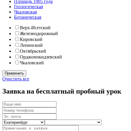
Площадь 1905 года
Геологическая
Чкаловская
Ботаническая
Верх-Исетский
Железнодорожный
Кировский
Ленинский
Октябрьский
Орджоникидзевский
Чкаловский
Очистить все
Заявка на бесплатный пробный урок