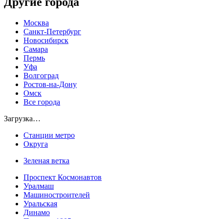
Другие города
Москва
Санкт-Петербург
Новосибирск
Самара
Пермь
Уфа
Волгоград
Ростов-на-Дону
Омск
Все города
Загрузка…
Станции метро
Округа
Зеленая ветка
Проспект Космонавтов
Уралмаш
Машиностроителей
Уральская
Динамо