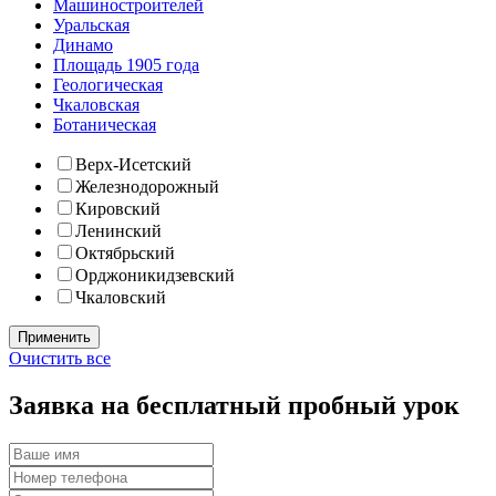
Машиностроителей
Уральская
Динамо
Площадь 1905 года
Геологическая
Чкаловская
Ботаническая
Верх-Исетский
Железнодорожный
Кировский
Ленинский
Октябрьский
Орджоникидзевский
Чкаловский
Очистить все
Заявка на бесплатный пробный урок