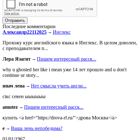
Последние комментарии
Александр22112025
Инглекс
Прохожу курс английского языка в Инглекс. В целом доволен,
с преподавателем п...
Лера Язагит
Пишем интересный расск...
why u ghosted her like i mean уже 14 лет прошло and u don't
continue ur story...
янач лена
Нет смысла учить англи...
сiкс севен ыыыыыы
amutez
Пишем интересный расск...
купить <a href="https://drova-rf.ru/">дрова Москва</a>
e
Ваша лень непобедима?
01/01/1967