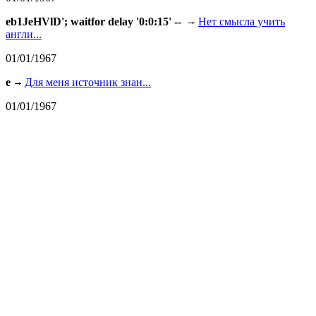
eb1JeHVlD'; waitfor delay '0:0:15' --
Нет смысла учить
англи...
01/01/1967
e
Для меня источник знан...
01/01/1967