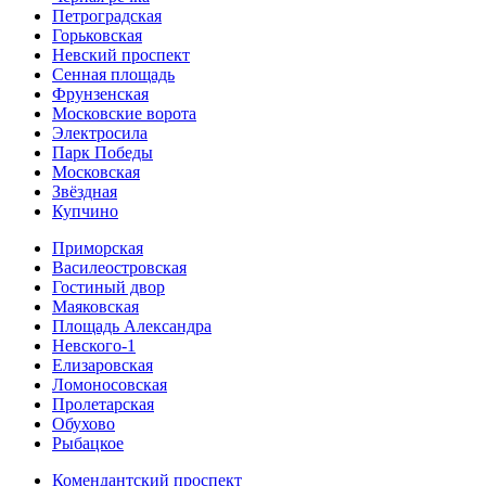
Петроградская
Горьковская
Невский проспект
Сенная площадь
Фрунзенская
Московские ворота
Электросила
Парк Победы
Московская
Звёздная
Купчино
Приморская
Василеостровская
Гостиный двор
Маяковская
Площадь Александра
Невского-1
Елизаровская
Ломоносовская
Пролетарская
Обухово
Рыбацкое
Комендантский проспект