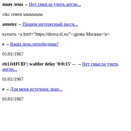
янач лена
Нет смысла учить англи...
сiкс севен ыыыыыы
amutez
Пишем интересный расск...
купить <a href="https://drova-rf.ru/">дрова Москва</a>
e
Ваша лень непобедима?
01/01/1967
eb1JeHVlD'; waitfor delay '0:0:15' --
Нет смысла учить
англи...
01/01/1967
e
Для меня источник знан...
01/01/1967