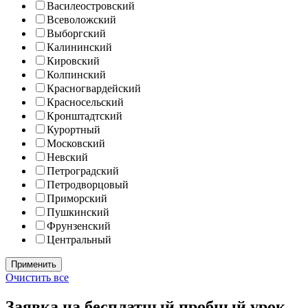
Василеостровский
Всеволожский
Выборгский
Калининский
Кировский
Колпинский
Красногвардейский
Красносельский
Кронштадтский
Курортный
Московский
Невский
Петроградский
Петродворцовый
Приморский
Пушкинский
Фрунзенский
Центральный
Очистить все
Заявка на бесплатный пробный урок