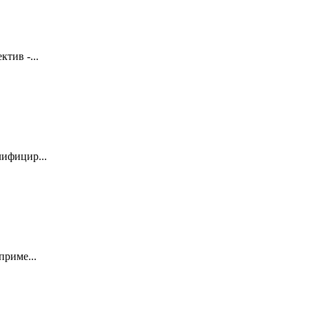
тив -...
лифицир...
приме...