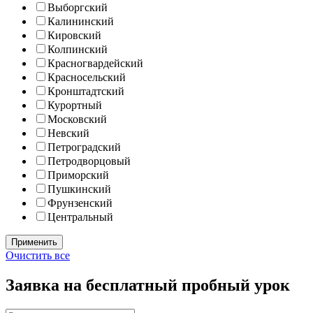
Выборгский
Калининский
Кировский
Колпинский
Красногвардейский
Красносельский
Кронштадтский
Курортный
Московский
Невский
Петроградский
Петродворцовый
Приморский
Пушкинский
Фрунзенский
Центральный
Очистить все
Заявка на бесплатный пробный урок