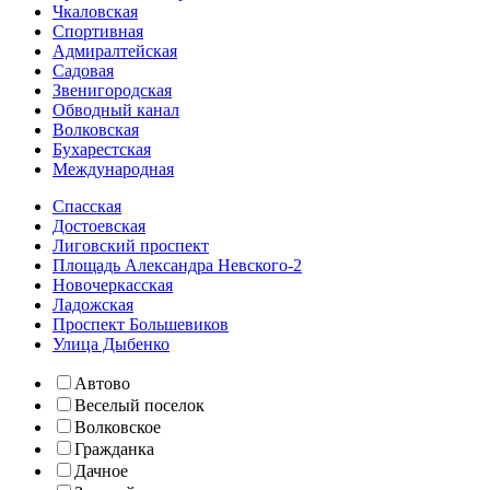
Чкаловская
Спортивная
Адмиралтейская
Садовая
Звенигородская
Обводный канал
Волковская
Бухарестская
Международная
Спасская
Достоевская
Лиговский проспект
Площадь Александра Невского-2
Новочеркасская
Ладожская
Проспект Большевиков
Улица Дыбенко
Автово
Веселый поселок
Волковское
Гражданка
Дачное