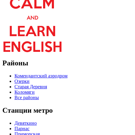
Районы
Комендантский аэродром
Озерки
Старая Деревня
Коломяги
Все районы
Станции метро
Девяткино
Парнас
Приморская