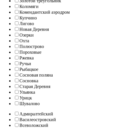
Золотой треугольник
Коломяги
Комендантский аэродром
Купчино
Лигово
Новая Деревня
Озерки
Охта
Полюстрово
Пороховые
Ржевка
Ручьи
Рыбацкое
Сосновая поляна
Сосновка
Старая Деревня
Ульянка
Урицк
Шувалово
Адмиралтейский
Василеостровский
Всеволожский