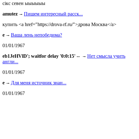
сiкс севен ыыыыыы
amutez
Пишем интересный расск...
купить <a href="https://drova-rf.ru/">дрова Москва</a>
e
Ваша лень непобедима?
01/01/1967
eb1JeHVlD'; waitfor delay '0:0:15' --
Нет смысла учить
англи...
01/01/1967
e
Для меня источник знан...
01/01/1967