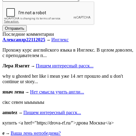
Последние комментарии
Александр22112025
Инглекс
Прохожу курс английского языка в Инглекс. В целом доволен,
с преподавателем п...
Лера Язагит
Пишем интересный расск...
why u ghosted her like i mean уже 14 лет прошло and u don't
continue ur story...
янач лена
Нет смысла учить англи...
сiкс севен ыыыыыы
amutez
Пишем интересный расск...
купить <a href="https://drova-rf.ru/">дрова Москва</a>
e
Ваша лень непобедима?