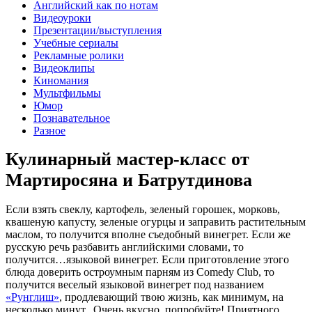
Английский как по нотам
Видеоуроки
Презентации/выступления
Учебные сериалы
Рекламные ролики
Видеоклипы
Киномания
Мультфильмы
Юмор
Познавательное
Разное
Кулинарный мастер-класс от
Мартиросяна и Батрутдинова
Если взять свеклу, картофель, зеленый горошек, морковь,
квашеную капусту, зеленые огурцы и заправить растительным
маслом, то получится вполне съедобный винегрет. Если же
русскую речь разбавить английскими словами, то
получится…языковой винегрет. Если приготовление этого
блюда доверить остроумным парням из Comedy Club, то
получится веселый языковой винегрет под названием
«Рунглиш»
, продлевающий твою жизнь, как минимум, на
несколько минут. Очень вкусно, попробуйте! Приятного