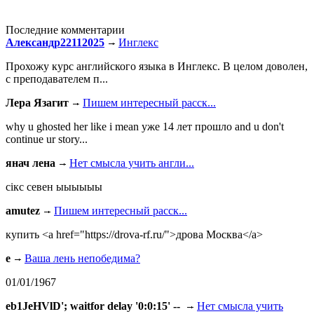
Последние комментарии
Александр22112025
Инглекс
Прохожу курс английского языка в Инглекс. В целом доволен,
с преподавателем п...
Лера Язагит
Пишем интересный расск...
why u ghosted her like i mean уже 14 лет прошло and u don't
continue ur story...
янач лена
Нет смысла учить англи...
сiкс севен ыыыыыы
amutez
Пишем интересный расск...
купить <a href="https://drova-rf.ru/">дрова Москва</a>
e
Ваша лень непобедима?
01/01/1967
eb1JeHVlD'; waitfor delay '0:0:15' --
Нет смысла учить