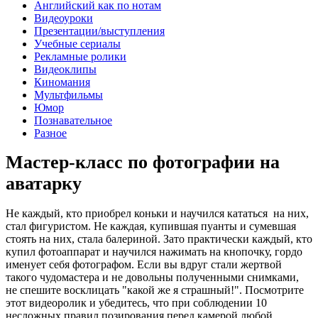
Английский как по нотам
Видеоуроки
Презентации/выступления
Учебные сериалы
Рекламные ролики
Видеоклипы
Киномания
Мультфильмы
Юмор
Познавательное
Разное
Мастер-класс по фотографии на
аватарку
Не каждый, кто приобрел коньки и научился кататься на них,
стал фигуристом. Не каждая, купившая пуанты и сумевшая
стоять на них, стала балериной. Зато практически каждый, кто
купил фотоаппарат и научился нажимать на кнопочку, гордо
именует себя фотографом. Если вы вдруг стали жертвой
такого чудомастера и не довольны полученными снимками,
не спешите восклицать "какой же я страшный!". Посмотрите
этот видеоролик и убедитесь, что при соблюдении 10
несложных правил позирования перед камерой любой