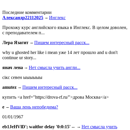
Последние комментарии
Александр22112025
Инглекс
Прохожу курс английского языка в Инглекс. В целом доволен,
с преподавателем п...
Лера Язагит
Пишем интересный расск...
why u ghosted her like i mean уже 14 лет прошло and u don't
continue ur story...
янач лена
Нет смысла учить англи...
сiкс севен ыыыыыы
amutez
Пишем интересный расск...
купить <a href="https://drova-rf.ru/">дрова Москва</a>
e
Ваша лень непобедима?
01/01/1967
eb1JeHVlD'; waitfor delay '0:0:15' --
Нет смысла учить