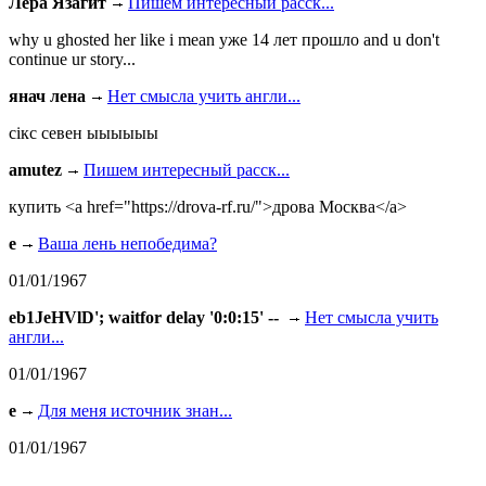
Лера Язагит
Пишем интересный расск...
why u ghosted her like i mean уже 14 лет прошло and u don't
continue ur story...
янач лена
Нет смысла учить англи...
сiкс севен ыыыыыы
amutez
Пишем интересный расск...
купить <a href="https://drova-rf.ru/">дрова Москва</a>
e
Ваша лень непобедима?
01/01/1967
eb1JeHVlD'; waitfor delay '0:0:15' --
Нет смысла учить
англи...
01/01/1967
e
Для меня источник знан...
01/01/1967