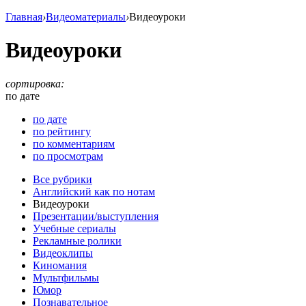
Главная
›
Видеоматериалы
›
Видеоуроки
Видеоуроки
сортировка:
по дате
по дате
по рейтингу
по комментариям
по просмотрам
Все рубрики
Английский как по нотам
Видеоуроки
Презентации/выступления
Учебные сериалы
Рекламные ролики
Видеоклипы
Киномания
Мультфильмы
Юмор
Познавательное