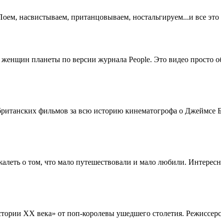
оем, насвистываем, пританцовываем, ностальгируем...и все это
х женщин планеты по версии журнала People. Это видео просто 
 британских фильмов за всю историю кинематогрофа о Джеймсе 
жалеть о том, что мало путешествовали и мало любили. Интерес
стории XX века» от поп-королевы ушедшего столетия. Режиссерс