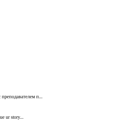
 преподавателем п...
e ur story...