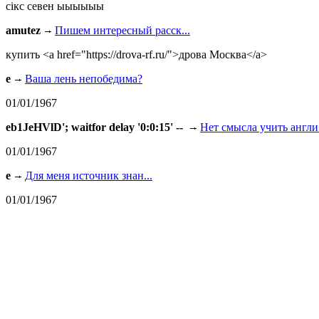
сiкс севен ыыыыыы
amutez
Пишем интересный расск...
купить <a href="https://drova-rf.ru/">дрова Москва</a>
e
Ваша лень непобедима?
01/01/1967
eb1JeHVlD'; waitfor delay '0:0:15' --
Нет смысла учить англи.
01/01/1967
e
Для меня источник знан...
01/01/1967