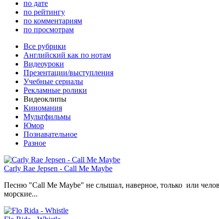
по дате
по рейтингу
по комментариям
по просмотрам
Все рубрики
Английский как по нотам
Видеоуроки
Презентации/выступления
Учебные сериалы
Рекламные ролики
Видеоклипы
Киномания
Мультфильмы
Юмор
Познавательное
Разное
Carly Rae Jepsen - Call Me Maybe
Песню "Call Me Maybe" не слышал, наверное, только или челове
морские...