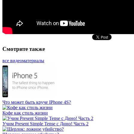
Смотрите также
все видеоматериалы
Что может быть круче IPhone 4S?
Кофе как стиль жизни
Учим Present Simple Tense с Дино! Часть 2