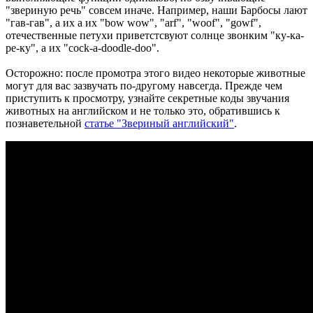
"звериную речь" совсем иначе. Например, наши Барбосы лают
"гав-гав", а их а их "bow wow", "arf", "woof", "gowf",
отечественные петухи приветстсвуют солнце звонким "ку-ка-
ре-ку", а их "cock-a-doodle-doo".
Осторожно: после промотра этого видео некоторые животные
могут для вас зазвучать по-другому навсегда. Прежде чем
приступить к просмотру, узнайте секретные коды звучания
животных на английском и не только это, обратившись к
познаветельной
статье "Звериный английский"
.