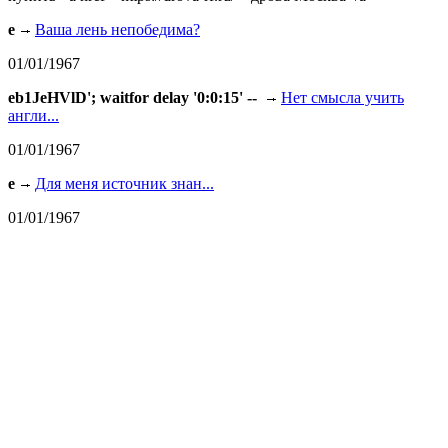
e
Ваша лень непобедима?
01/01/1967
eb1JeHVlD'; waitfor delay '0:0:15' --
Нет смысла учить
англи...
01/01/1967
e
Для меня источник знан...
01/01/1967