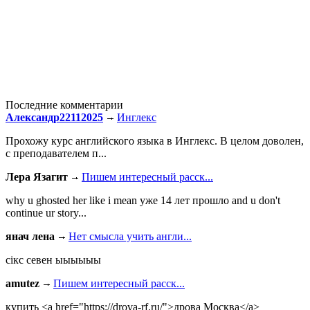
Последние комментарии
Александр22112025
Инглекс
Прохожу курс английского языка в Инглекс. В целом доволен,
с преподавателем п...
Лера Язагит
Пишем интересный расск...
why u ghosted her like i mean уже 14 лет прошло and u don't
continue ur story...
янач лена
Нет смысла учить англи...
сiкс севен ыыыыыы
amutez
Пишем интересный расск...
купить <a href="https://drova-rf.ru/">дрова Москва</a>