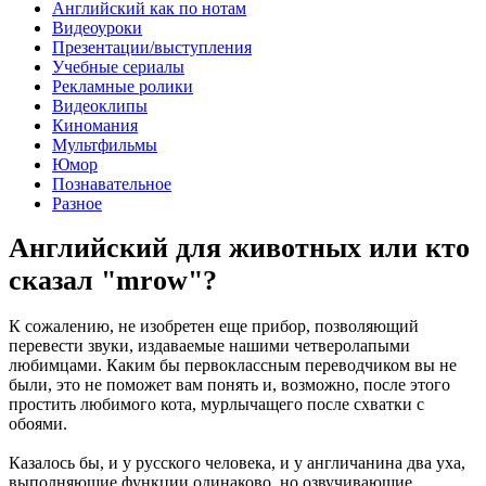
Английский как по нотам
Видеоуроки
Презентации/выступления
Учебные сериалы
Рекламные ролики
Видеоклипы
Киномания
Мультфильмы
Юмор
Познавательное
Разное
Английский для животных или кто
сказал "mrow"?
К сожалению, не изобретен еще прибор, позволяющий
перевести звуки, издаваемые нашими четверолапыми
любимцами. Каким бы первоклассным переводчиком вы не
были, это не поможет вам понять и, возможно, после этого
простить любимого кота, мурлычащего после схватки с
обоями.
Казалось бы, и у русского человека, и у англичанина два уха,
выполняющие функции одинаково, но озвучивающие