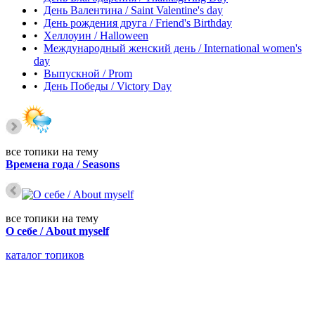
•
День Валентина / Saint Valentine's day
•
День рождения друга / Friend's Birthday
•
Хеллоуин / Halloween
•
Международный женский день / International women's
day
•
Выпускной / Prom
•
День Победы / Victory Day
все топики на тему
Времена года / Seasons
все топики на тему
О себе / About myself
каталог топиков