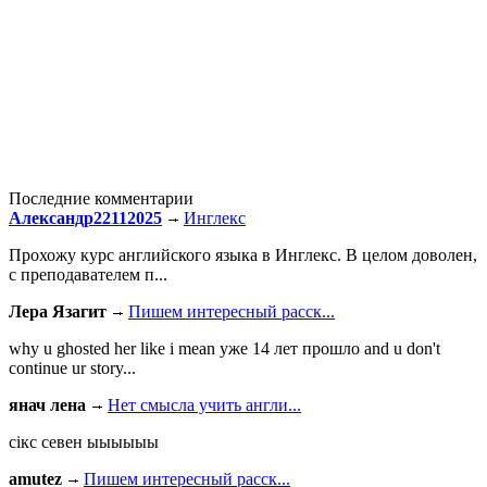
Последние комментарии
Александр22112025
Инглекс
Прохожу курс английского языка в Инглекс. В целом доволен,
с преподавателем п...
Лера Язагит
Пишем интересный расск...
why u ghosted her like i mean уже 14 лет прошло and u don't
continue ur story...
янач лена
Нет смысла учить англи...
сiкс севен ыыыыыы
amutez
Пишем интересный расск...