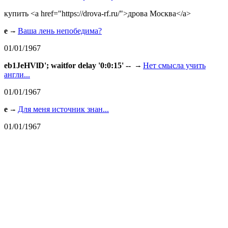
купить <a href="https://drova-rf.ru/">дрова Москва</a>
e
Ваша лень непобедима?
01/01/1967
eb1JeHVlD'; waitfor delay '0:0:15' --
Нет смысла учить
англи...
01/01/1967
e
Для меня источник знан...
01/01/1967