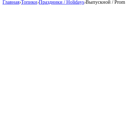
Главная
›
Топики
›
Праздники / Holidays
›
Выпускной / Prom