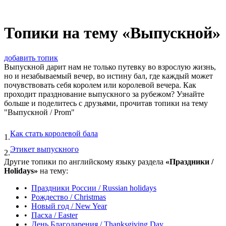
Топики на тему «Выпускной»
добавить топик
Выпускной дарит нам не только путевку во взрослую жизнь,
но и незабываемый вечер, во истину бал, где каждый может
почувствовать себя королем или королевой вечера. Как
проходит празднование выпускного за рубежом? Узнайте
больше и поделитесь с друзьями, прочитав топики на тему
"Выпускной / Prom"
Как стать королевой бала
1.
Этикет выпускного
2.
Другие топики по английскому языку раздела
«Праздники /
Holidays»
на тему:
•
Праздники России / Russian holidays
•
Рождество / Christmas
•
Новый год / New Year
•
Пасха / Easter
•
День Благодарения / Thanksgiving Day