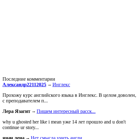
Последние комментарии
Александр22112025
Инглекс
Прохожу курс английского языка в Инглекс. В целом доволен,
с преподавателем п...
Лера Язагит
Пишем интересный расск...
why u ghosted her like i mean уже 14 лет прошло and u don't
continue ur story...
янач лена
Нет смысла учить англи...