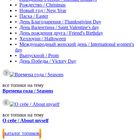
•
Рождество / Christmas
•
Новый год / New Year
•
Пасха / Easter
•
День Благодарения / Thanksgiving Day
•
День Валентина / Saint Valentine's day
•
День рождения друга / Friend's Birthday
•
Хеллоуин / Halloween
•
Международный женский день / International women's
day
•
Выпускной / Prom
•
День Победы / Victory Day
все топики на тему
Времена года / Seasons
все топики на тему
О себе / About myself
каталог топиков