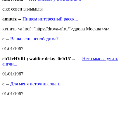
сiкс севен ыыыыыы
amutez
Пишем интересный расск...
купить <a href="https://drova-rf.ru/">дрова Москва</a>
e
Ваша лень непобедима?
01/01/1967
eb1JeHVlD'; waitfor delay '0:0:15' --
Нет смысла учить
англи...
01/01/1967
e
Для меня источник знан...
01/01/1967