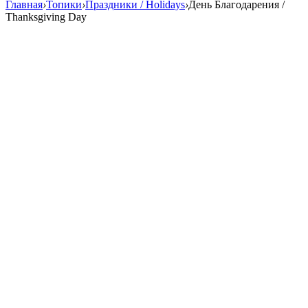
Главная
›
Топики
›
Праздники / Holidays
›
День Благодарения /
Thanksgiving Day