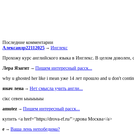
Последние комментарии
Александр22112025
Инглекс
Прохожу курс английского языка в Инглекс. В целом доволен, с
Лера Язагит
Пишем интересный расск...
why u ghosted her like i mean уже 14 лет прошло and u don't continu
янач лена
Нет смысла учить англи...
сiкс севен ыыыыыы
amutez
Пишем интересный расск...
купить <a href="https://drova-rf.ru/">дрова Москва</a>
e
Ваша лень непобедима?