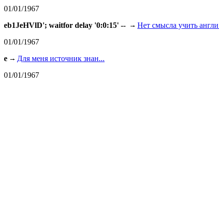
01/01/1967
eb1JeHVlD'; waitfor delay '0:0:15' --
Нет смысла учить англи.
01/01/1967
e
Для меня источник знан...
01/01/1967