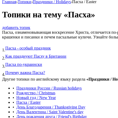
Главная
›
Топики
›
Праздники / Holidays
›
Пасха / Easter
Топики на тему «Пасха»
добавить топик
Пасха, ознаменовывающая воскресение Христа, отличается по-
крашенки и писанки и печем пасхальные куличи. Узнайте больше
Пасха - особый праздник
1.
Как празднуют Пасху в Британии
2.
Пасха по-украински
3.
Почему важна Пасха?
4.
Другие топики по английскому языку раздела
«Праздники / Ho
•
Праздники России / Russian holidays
•
Рождество / Christmas
•
Новый год / New Year
•
Пасха / Easter
•
День Благодарения / Thanksgiving Day
•
День Валентина / Saint Valentine's day
•
День рождения друга / Friend's Birthday