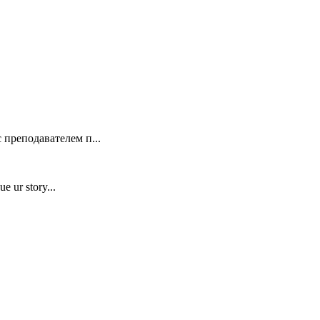
 преподавателем п...
e ur story...