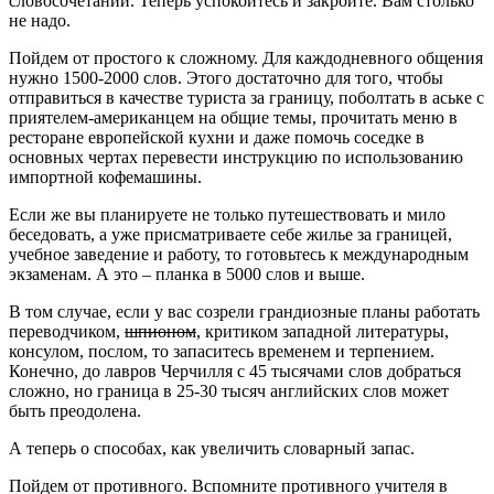
словосочетаний. Теперь успокойтесь и закройте. Вам столько
не надо.
Пойдем от простого к сложному. Для каждодневного общения
нужно 1500-2000 слов. Этого достаточно для того, чтобы
отправиться в качестве туриста за границу, поболтать в аське с
приятелем-американцем на общие темы, прочитать меню в
ресторане европейской кухни и даже помочь соседке в
основных чертах перевести инструкцию по использованию
импортной кофемашины.
Если же вы планируете не только путешествовать и мило
беседовать, а уже присматриваете себе жилье за границей,
учебное заведение и работу, то готовьтесь к международным
экзаменам. А это – планка в 5000 слов и выше.
В том случае, если у вас созрели грандиозные планы работать
переводчиком,
шпионом
, критиком западной литературы,
консулом, послом, то запаситесь временем и терпением.
Конечно, до лавров Черчилля с 45 тысячами слов добраться
сложно, но граница в 25-30 тысяч английских слов может
быть преодолена.
А теперь о способах, как увеличить словарный запас.
Пойдем от противного. Вспомните противного учителя в