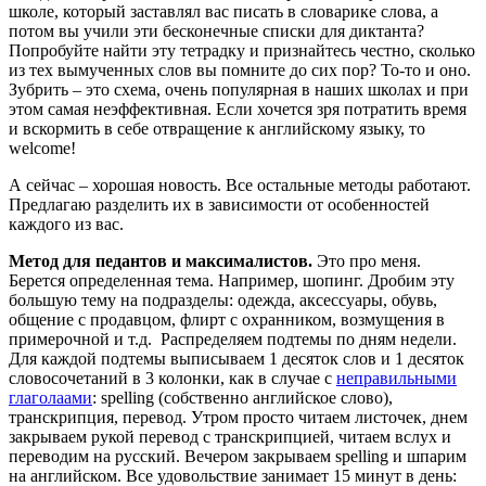
школе, который заставлял вас писать в словарике слова, а
потом вы учили эти бесконечные списки для диктанта?
Попробуйте найти эту тетрадку и признайтесь честно, сколько
из тех вымученных слов вы помните до сих пор? То-то и оно.
Зубрить – это схема, очень популярная в наших школах и при
этом самая неэффективная. Если хочется зря потратить время
и вскормить в себе отвращение к английскому языку, то
welcome!
А сейчас – хорошая новость. Все остальные методы работают.
Предлагаю разделить их в зависимости от особенностей
каждого из вас.
Метод для педантов и максималистов.
Это про меня.
Берется определенная тема. Например, шопинг. Дробим эту
большую тему на подразделы: одежда, аксессуары, обувь,
общение с продавцом, флирт с охранником, возмущения в
примерочной и т.д. Распределяем подтемы по дням недели.
Для каждой подтемы выписываем 1 десяток слов и 1 десяток
словосочетаний в 3 колонки, как в случае с
неправильными
глаголаами
: spelling (собственно английское слово),
транскрипция, перевод. Утром просто читаем листочек, днем
закрываем рукой перевод с транскрипцией, читаем вслух и
переводим на русский. Вечером закрываем spelling и шпарим
на английском. Все удовольствие занимает 15 минут в день: