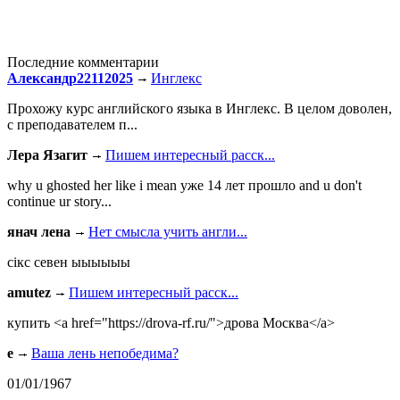
Последние комментарии
Александр22112025
Инглекс
Прохожу курс английского языка в Инглекс. В целом доволен,
с преподавателем п...
Лера Язагит
Пишем интересный расск...
why u ghosted her like i mean уже 14 лет прошло and u don't
continue ur story...
янач лена
Нет смысла учить англи...
сiкс севен ыыыыыы
amutez
Пишем интересный расск...
купить <a href="https://drova-rf.ru/">дрова Москва</a>
e
Ваша лень непобедима?
01/01/1967