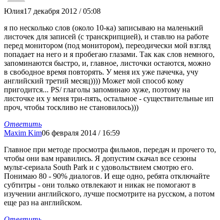
Юлия
17 декабря 2012 / 05:08
я по несколько слов (около 10-ка) записываю на маленький
листочек для записей (с транскрипцией), и ставлю на работе
перед монитором (под монитором), переодически мой взгляд
попадает на него и я пробегаю глазами. Так как слов немного,
запоминаются быстро, и, главное, листочки остаются, можно
в свободное время повторять. У меня их уже пачечка, учу
английский третий месяц)))) Может мой способ кому
пригодится... PS/ глаголы запоминаю хуже, поэтому на
листочке их у меня три-пять, остальное - существительные ип
проч, чтобы тоскливо не становилось)))
Ответить
Maxim Kim
06 февраля 2014 / 16:59
Главное при методе просмотра фильмов, передач и прочего то,
чтобы они вам нравились. Я допустим скачал все сезоны
мульт-сериала South Park и с удовольствием смотрю его.
Понимаю 80 - 90% диалогов. И еще одно, ребята отключайте
субтитры - они только отвлекают и никак не помогают в
изучении английского, лучше посмотрите на русском, а потом
еще раз на английском.
Ответить