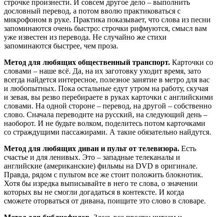
строчке произнести. И совсем другое дело – выполнить
дословный перевод, а потом вволю практиковаться с
микрофоном в руке. Практика показывает, что слова из песни
запоминаются очень быстро: строчки рифмуются, смысл вам
уже известен из перевода. Не случайно же стихи
запоминаются быстрее, чем проза.
Метод для любящих общественный транспорт.
Карточки со
словами – наше всё. Да, на их заготовку уходит время, зато
всегда найдется интересное, полезное занятие в метро для вас
и любопытных. Пока остальные едут утром на работу, скучая
и зевая, вы резво перебираете в руках карточки с английскими
словами. На одной стороне – перевод, на другой – собственно
слово. Сначала переводите на русский, на следующий день –
наоборот. И не будьте волком, поделитесь потом карточками
со страждущими пассажирами. А такие обязательно найдутся.
Метод для любящих диван и пульт от телевизора.
Есть
счастье и для ленивых. Это – западные телеканалы и
английские (американские) фильмы на DVD в оригинале.
Правда, рядом с пультом все же стоит положить блокнотик.
Хотя бы изредка выписывайте в него те слова, о значении
которых вы не смогли догадаться в контексте. И когда
сможете оторваться от дивана, поищите это слово в словаре.