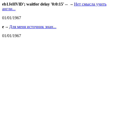
eb1JeHVlD'; waitfor delay '0:0:15' --
Нет смысла учить
англи...
01/01/1967
e
Для меня источник знан...
01/01/1967