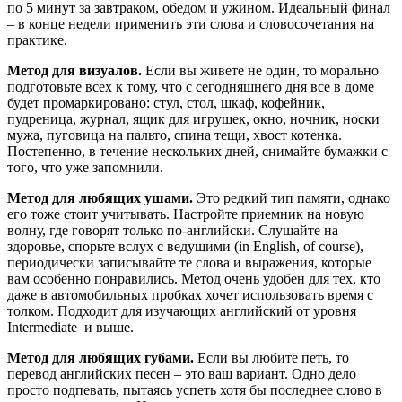
по 5 минут за завтраком, обедом и ужином. Идеальный финал
– в конце недели применить эти слова и словосочетания на
практике.
Метод для визуалов.
Если вы живете не один, то морально
подготовьте всех к тому, что с сегодняшнего дня все в доме
будет промаркировано: стул, стол, шкаф, кофейник,
пудреница, журнал, ящик для игрушек, окно, ночник, носки
мужа, пуговица на пальто, спина тещи, хвост котенка.
Постепенно, в течение нескольких дней, снимайте бумажки с
того, что уже запомнили.
Метод для любящих ушами.
Это редкий тип памяти, однако
его тоже стоит учитывать. Настройте приемник на новую
волну, где говорят только по-английски. Слушайте на
здоровье, спорьте вслух с ведущими (in English, of course),
периодически записывайте те слова и выражения, которые
вам особенно понравились. Метод очень удобен для тех, кто
даже в автомобильных пробках хочет использовать время с
толком. Подходит для изучающих английский от уровня
Intermediate и выше.
Метод для любящих губами.
Если вы любите петь, то
перевод английских песен – это ваш вариант. Одно дело
просто подпевать, пытаясь успеть хотя бы последнее слово в