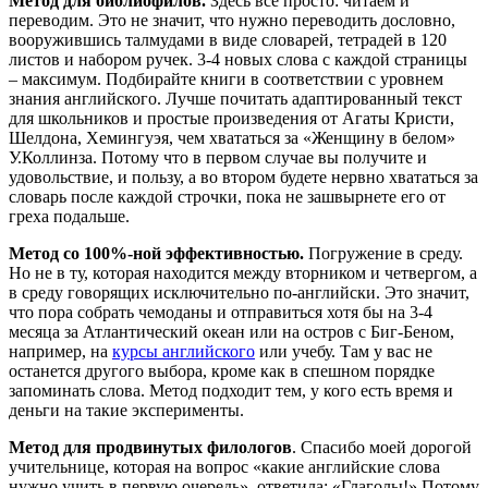
Метод для библиофилов.
Здесь все просто: читаем и
переводим. Это не значит, что нужно переводить дословно,
вооружившись талмудами в виде словарей, тетрадей в 120
листов и набором ручек. 3-4 новых слова с каждой страницы
– максимум. Подбирайте книги в соответствии с уровнем
знания английского. Лучше почитать адаптированный текст
для школьников и простые произведения от Агаты Кристи,
Шелдона, Хемингуэя, чем хвататься за «Женщину в белом»
У.Коллинза. Потому что в первом случае вы получите и
удовольствие, и пользу, а во втором будете нервно хвататься за
словарь после каждой строчки, пока не зашвырнете его от
греха подальше.
Метод со 100%-ной эффективностью.
Погружение в среду.
Но не в ту, которая находится между вторником и четвергом, а
в среду говорящих исключительно по-английски. Это значит,
что пора собрать чемоданы и отправиться хотя бы на 3-4
месяца за Атлантический океан или на остров с Биг-Беном,
например, на
курсы английского
или учебу. Там у вас не
останется другого выбора, кроме как в спешном порядке
запоминать слова. Метод подходит тем, у кого есть время и
деньги на такие эксперименты.
Метод для продвинутых филологов
. Спасибо моей дорогой
учительнице, которая на вопрос «какие английские слова
нужно учить в первую очередь», ответила: «Глаголы!» Потому