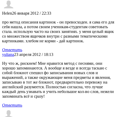
Helen
26 января 2012 / 22:33
про метод описания картинок - он превосходен. я сама его для
себя нашла, а потом своим ученикам-студентам советовать
стала. использую часто на своих занятиях. у меня целый ящик
со множеством ящичков внутри с разными тематическими
картинками. хлебом не корми - дай картинок.
Ответить
yuliana
23 апреля 2012 / 18:13
Ну что ж, рискнем! Мне нравится метод с песнями, они
хорошо запоминаются. А вообще я везде и всегда таскаю с
собой блокнот спешил фо записывания новых слов и
выражений, а также окружающие меня предметы и явления,
записываю в тот же блокнот, предварительно перевожу на
английский разумеется. Полностью согласна, что лучше
каждый день узнавать и учить небольшое кол-во слов, нежели
запоминать всё и сразу!
Ответить