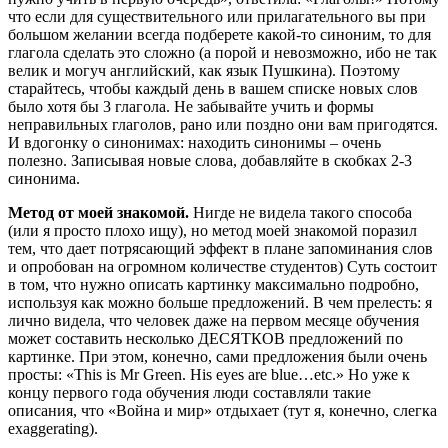
что если для существительного или прилагательного вы при
большом желании всегда подберете какой-то синоним, то для
глагола сделать это сложно (а порой и невозможно, ибо не так
велик и могуч английский, как язык Пушкина). Поэтому
старайтесь, чтобы каждый день в вашем списке новых слов
было хотя бы 3 глагола. Не забывайте учить и формы
неправильных глаголов, рано или поздно они вам пригодятся.
И вдогонку о синонимах: находить синонимы – очень
полезно. Записывая новые слова, добавляйте в скобках 2-3
синонима.
Метод от моей знакомой.
Нигде не видела такого способа
(или я просто плохо ищу), но метод моей знакомой поразил
тем, что дает потрясающий эффект в плане запоминания слов
и опробован на огромном количестве студентов) Суть состоит
в том, что нужно описать картинку максимально подробно,
используя как можно больше предложений. В чем прелесть: я
лично видела, что человек даже на первом месяце обучения
может составить несколько ДЕСЯТКОВ предложений по
картинке. При этом, конечно, сами предложения были очень
просты: «This is Mr Green. His eyes are blue…etc.» Но уже к
концу первого года обучения люди составляли такие
описания, что «Война и мир» отдыхает (тут я, конечно, слегка
exaggerating).