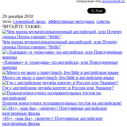
специально для
iloveenglish.ru
29 декабря 2010
теги:
словарный запас
,
эффективные методики
,
советы
ЧИТАЙТЕ ТАКЖЕ:
Чем хорош мультипликационный английский, или Почему
свинка Пеппа говорит “Hello”
«Хаюшки» и «покедава» по-английски, или Повседневные
манеры
Много не мало о many/much, few/little в английском языке
Где с английским дружба крепче: в России или Украине?
Порция новогодних поздравительных тостов на английском!
«Ну», «как бы», «короче»! Популярные английские
разговорные фразы