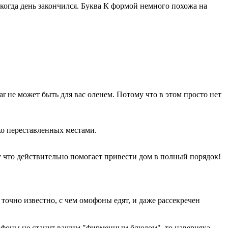
, когда день закончился. Буква К формой немного похожа на
ar не может быть для вас оленем. Потому что в этом просто нет
ько переставленных местами.
у что действительно помогает привести дом в полный порядок!
 точно известно, с чем омофоны едят, и даже рассекречен
мофоны не станут вашим "фирменным блюдом", то наверняка