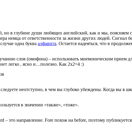
й, но в глубине души любящих английский, как и мы, поясняем 
ра немца от ответственности за жизни других людей. Сигнал бед
м случае одна буква
алфавита
. Остается надеяться, что в продолж
учанию слов (омофона) – использовать мнемоническим прием дл
нет легко , ясно и…полезно. Как 2x2=4 :)
ов
вы следуете неотступно, в чем вы глубоко убеждены. Когда вы в шко
пользуется в значении «также», «тоже».
ard – это направление. Fore похож на before, поэтому публикуетс