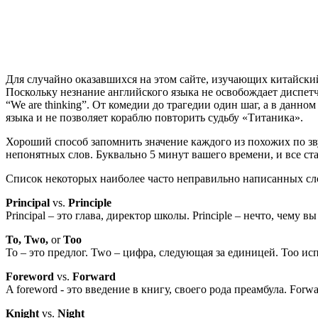
Для случайно оказавшихся на этом сайте, изучающих китайски
Поскольку незнание английского языка не освобождает диспетче
“We are thinking”. От комедии до трагедии один шаг, а в данно
языка и не позволяет кораблю повторить судьбу «Титаника».
Хороший способ запомнить значение каждого из похожих по зв
непонятных слов. Буквально 5 минут вашего времени, и все ста
Список некоторых наиболее часто неправильно написанных сл
Principal
vs.
Principle
Principal – это глава, директор школы. Principle – нечто, чему 
To, Two,
or
Too
To – это предлог. Two – цифра, следующая за единицей. Too ис
Foreword
vs.
Forward
A foreword - это введение в книгу, своего рода преамбула. Forw
Knight
vs.
Night