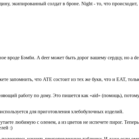
дину, экипированный солдат в броне. Night - то, что происходит
ое вроде Бэмби. A deer может быть дорог вашему сердцу, но a de
ожете запомнить, что ATE состоит из тех же букв, что и EAT, тол
няющий работу по дому. Это пишется как «aid» (помощь), потом
 и используется для приготовления хлебобулочных изделий.
утаете любимую с оленем, а из цветов не испечете пирог. Теперь
лей :)
не поленитесь изучить приготовленную табличку. И даже если о