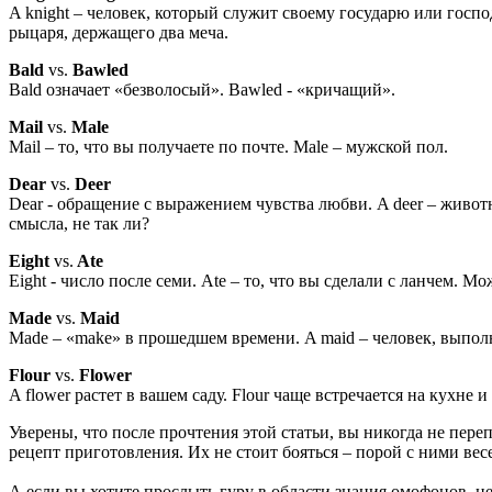
A knight – человек, который служит своему государю или госпо
рыцаря, держащего два меча.
Bald
vs.
Bawled
Bald означает «безволосый». Bawled - «кричащий».
Mail
vs.
Male
Mail – то, что вы получаете по почте. Male – мужской пол.
Dear
vs.
Deer
Dear - обращение с выражением чувства любви. A deer – животн
смысла, не так ли?
Eight
vs.
Ate
Eight - число после семи. Ate – то, что вы сделали с ланчем. М
Made
vs.
Maid
Made – «make» в прошедшем времени. A maid – человек, выпол
Flour
vs.
Flower
A flower растет в вашем саду. Flour чаще встречается на кухне
Уверены, что после прочтения этой статьи, вы никогда не переп
рецепт приготовления. Их не стоит бояться – порой с ними весе
А если вы хотите прослыть гуру в области знания омофонов, 